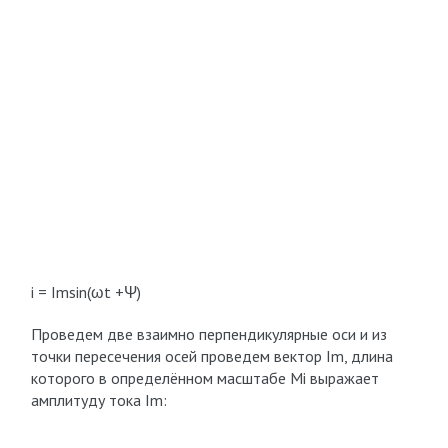
i = I
m
sin(ωt +Ψ)
Проведем две взаимно перпендикулярные оси и из
точки пересечения осей проведем вектор I
m
, длина
которого в определённом масштабе M
i
выражает
амплитуду тока I
m
: