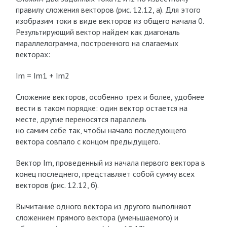
правилу сложения векторов (рис. 12.12, а). Для этого
изобразим токи в виде векторов из общего начала 0.
Результирующий вектор найдем как диагональ
параллелограмма, построенного на слагаемых
векторах:
I
m
= I
m1
+ I
m2
Сложение векторов, особенно трех и более, удобнее
вести в таком порядке: один вектор остается на
месте, другие переносятся параллель
но самим себе так, чтобы начало последующего
вектора совпало с концом предыдущего.
Вектор I
m
, проведенный из начала первого вектора в
конец последнего, представляет собой сумму всех
векторов (рис. 12.12, б).
Вычитание одного вектора из другого выполняют
сложением прямого вектора (уменьшаемого) и