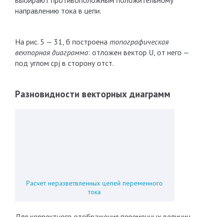
выбирают противоположным положительному
направлению тока в цепи.
На рис. 5 — 31, б построена
топографическая
векторная диаграмма
: отложен вектор U, от него —
под углом cpj в сторону отст.
Разновидности векторных диаграмм
Расчет неразветвленных цепей переменного
тока
Для корректного отображения переменных величин,