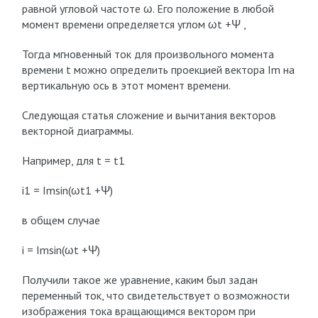
равной угловой частоте ω. Его положение в любой
момент времени определяется углом ωt +Ψ ,
Тогда мгновенный ток для произвольного момента
времени t можно определить проекцией вектора I
m
на
вертикальную ось в этот момент времени.
Следующая статья сложение и вычитания векторов
векторной диаграммы.
Например, для t = t1
i
1
= I
m
sin(ωt
1
+Ψ)
в общем случае
i = I
m
sin(ωt +Ψ)
Получили такое же уравнение, каким был задан
переменный ток, что свидетельствует о возможности
изображения тока вращающимся вектором при