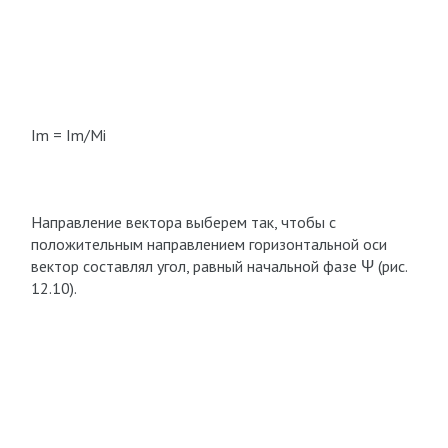
I
m
= I
m
/M
i
Направление вектора выберем так, чтобы с
положительным направлением горизонтальной оси
вектор составлял угол, равный начальной фазе Ψ (рис.
12.10).