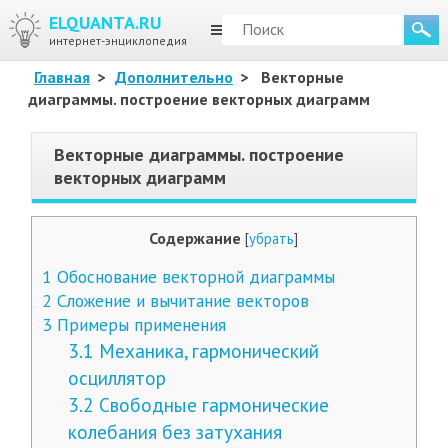
ELQUANTA.RU
МЕНЮ
интернет-энциклопедия
Главная
>
Дополнительно
>
Векторные
диаграммы. построение векторных диаграмм
Векторные диаграммы. построение
векторных диаграмм
Содержание
[
убрать
]
1
Обоснование векторной диаграммы
2
Сложение и вычитание векторов
3
Примеры применения
3.1
Механика, гармонический
осциллятор
3.2
Свободные гармонические
колебания без затухания