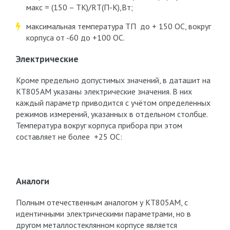
макс
= (150 – T
К
)/R
Т
(П-К),
Вт;
максимальная температура Т
П
до + 150 OС, вокруг
корпуса от -60 до +100 OС.
Электрические
Кроме предельно допустимых значений, в даташит на
КТ805АМ указаны электрические значения. В них
каждый параметр приводится с учётом определенных
режимов измерений, указанных в отдельном столбце.
Температура вокруг корпуса прибора при этом
составляет не более +25 OС:
Аналоги
Полным отечественным аналогом у КТ805АМ, с
идентичными электрическими параметрами, но в
другом металлостеклянном корпусе является