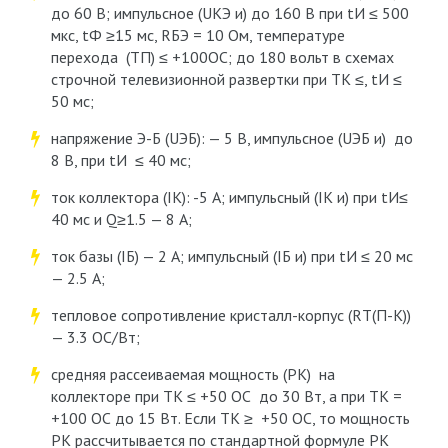
до 60 В; импульсное (U
КЭ и
) до 160 В при t
И
≤ 500
мкс, t
Ф
≥15 мс, R
БЭ
= 10 Ом, температуре
перехода (Т
П
) ≤ +100OС; до 180 вольт в схемах
строчной телевизионной развертки при Т
К
≤, t
И
≤
50 мс;
напряжение Э-Б (U
ЭБ
): — 5 В, импульсное (U
ЭБ и
) до
8 В, при t
И
≤ 40 мс;
ток коллектора (I
К
): -5 А; импульсный (I
К и
) при t
И
≤
40 мс и Q≥1.5 — 8 А;
ток базы (I
Б
) — 2 А; импульсный (I
Б и
) при t
И
≤ 20 мc
— 2.5 А;
тепловое сопротивление кристалл-корпус (R
Т
(П-К)
)
— 3.3 OС/Вт;
средняя рассеиваемая мощность (P
К
) на
коллекторе при Т
К
≤ +50 OС до 30 Вт, а при Т
К
=
+100 OС до 15 Вт. Если Т
К
≥ +50 OС, то мощность
P
K
рассчитывается по стандартной формуле P
K