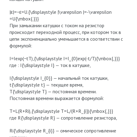
|ε|=−ε=U.{\displaystyle |\varepsilon |=-\varepsilon
=U{\mbox{.}}}
При замыкании катушки с током на резистор
происходит переходной процесс, при котором ток в
цепи экспоненциально уменьшается в соответствии с
формулой:
I=Iexp(−tT),{\displaystyle I=I_{0}exp(-t/T){\mbox{,}}}
где : I{\displaystyle I} — ток в катушке,
I{\displaystyle I_{0}} — начальный ток катушки,
t{\displaystyle t} — текущее время,
T{\displaystyle T} — постоянная времени.
Постоянная времени выражается формулой:
T=L(R+Ri),{\displaystyle T=L/(R+R_{i}){\mbox{,}}}
где R{\displaystyle R} — сопротивление резистора,
Ri{\displaystyle R_{i}} — омическое сопротивление