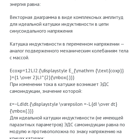
энергия равна:
Векторная диаграмма в виде комплексных амплитуд
для идеальной катушки индуктивности в цепи
синусоидального напряжения
Катушка индуктивности в переменном напряжении —
аналог подверженного механическим колебаниям тела
с массой.
Eсохр=12LI2.{\displaystyle E_{\mathrm {\text{сохр}}
}={1 \over 2}LI^{2}{\mbox{.}}}
При изменении тока в катушке возникает ЭДС
самоиндукции, значение которой:
ε=−LdIdt.{\displaystyle \varepsilon =-L{dI \over dt}
{\mbox{.}}}
Для идеальной катушки индуктивности (не имеющей
паразитных параметров) ЭДС самоиндукции равна по
модулю и противоположна по знаку напряжению на
концах катушки: