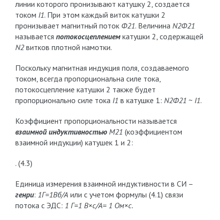
линии которого пронизывают катушку 2, создается
током
I1
. При этом каж­дый виток катушки 2
пронизывает магнитный поток
Ф21
. Величина
N2Ф21
называется
потокосцеплением
катушки 2, содержащей
N2
витков плотной намотки.
Поскольку магнитная индукция поля, создаваемого
током, всегда пропорциональна силе тока,
потокосцепление катушки 2 также будет
пропорционально силе тока
I1
в катушке 1:
N2Ф21
~
I1
.
Коэффициент пропорциональности называет­ся
взаимной индуктивностью
М21
(коэффициентом
взаим­ной индукции) катушек 1 и 2:
. (4.3)
Единица измерения взаимной индуктивности в СИ –
генри
:
1Г=1Вб/А
или с учетом формулы (4.1) связи
потока с ЭДС:
1 Г=1 В
×с/А= 1 Ом
×с.