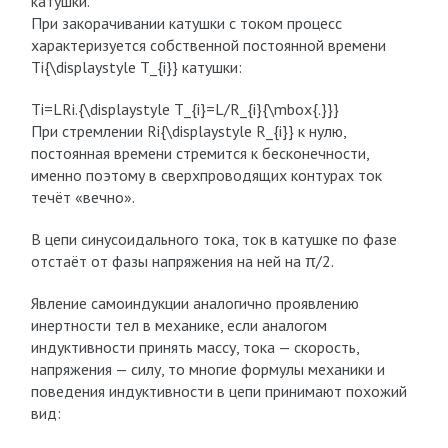
катушки.
При закорачивании катушки с током процесс
характеризуется собственной постоянной времени
Ti{\displaystyle T_{i}} катушки:
Ti=LRi.{\displaystyle T_{i}=L/R_{i}{\mbox{.}}}
При стремлении Ri{\displaystyle R_{i}} к нулю,
постоянная времени стремится к бесконечности,
именно поэтому в сверхпроводящих контурах ток
течёт «вечно».
В цепи синусоидального тока, ток в катушке по фазе
отстаёт от фазы напряжения на ней на π/2.
Явление самоиндукции аналогично проявлению
инертности тел в механике, если аналогом
индуктивности принять массу, тока — скорость,
напряжения — силу, то многие формулы механики и
поведения индуктивности в цепи принимают похожий
вид: