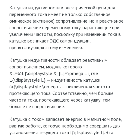
Катушка индуктивности в электрической цепи для
переменного тока имеет не только собственное
омическое (активное) сопротивление, но и реактивное
сопротивление переменному току, нарастающее при
увеличении частоты, поскольку при изменении тока в
катушке возникает ЭДС самоиндукции,
препятствующая этому изменению.
Катушка индуктивности обладает реактивным
сопротивлением, модуль которого
XL=ωL{\displaystyle X_{L}=\omega L}, где
L{\displaystyle L} — индуктивность катушки,
ω{\displaystyle \omega } — циклическая частота
протекающего тока. Соответственно, чем больше
частота тока, протекающего через катушку, тем
больше её сопротивление.
Катушка с током запасает энергию в магнитном поле,
равную работе, которую необходимо совершить для
установления текущего тока I{\displaystyle I}. Эта