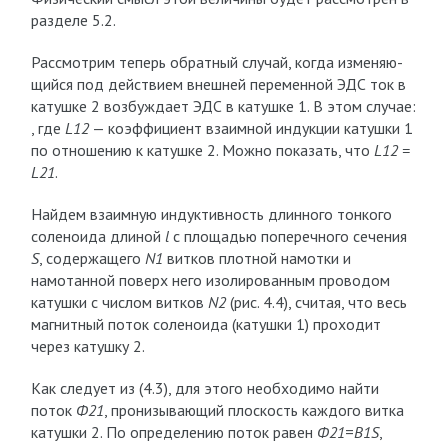
разделе 5.2.
Рассмотрим теперь обратный случай, когда изменяю­
щийся под действием внешней переменной ЭДС ток в
катушке 2 возбуждает ЭДС в катушке 1. В этом случае:
, где
L12
— коэффициент взаимной индукции катушки 1
по отношению к катушке 2. Можно показать, что
L12 =
L21
.
Найдем взаимную индуктивность длинного тонкого
соленоида длиной
l
с площадью поперечного сечения
S
, содержащего
N1
витков плотной намотки и
намотанной поверх него изолированным проводом
катушки с числом витков
N2
(рис. 4.4), считая, что весь
магнитный поток соленоида (катушки 1) проходит
через катушку 2.
Как следует из (4.3), для этого необходимо найти
поток
Ф21
, пронизывающий плоскость каждого витка
катушки 2. По определению поток равен
Ф21
=
B1
S
,