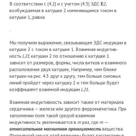
В соответствии с (4.2) и с учетом (4.3) ЭДС
E
2
,
возбуждаемая в катушке 2 изменяющимся током в
катушке 1, равна
.
Мы получили выражение, связывающее ЭДС индукции в
катушке 2 с током в катушке 1. Взаимная индуктив­
ность
L21
катушки 2 по отношению к катушке 1
зависит от размеров, формы, числа витков и взаимного
располо­жения двух катушек, Например, чем бли­же
катушки на рис. 4.3 друг к другу, тем больше силовых
линий пройдет через катушку 2 и тем больше будет
коэффициент взаимной индукции
L21
.
Взаимная индуктив­ность зависит также от материала
сердечника — железа или другого ферромагнетика. При
заполнении поля такой средой взаимная
индуктивность увеличивается в
m
раз, где
m
—
относительная магнитная проницаемость
вещества.
Физический смысл этой величины будет рассмотрен в