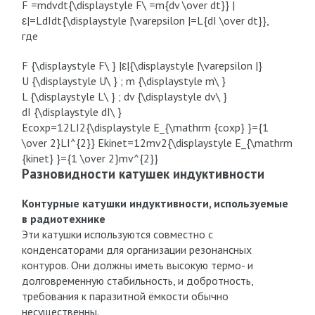
F =mdvdt{\displaystyle F\ =m{dv \over dt}} |
ε|=LdIdt{\displaystyle |\varepsilon |=L{dI \over dt}},
где
F {\displaystyle F\ } |ε|{\displaystyle |\varepsilon |}
U {\displaystyle U\ } ; m {\displaystyle m\ }
L {\displaystyle L\ } ; dv {\displaystyle dv\ }
dI {\displaystyle dI\ }
Ecoxp=12LI2{\displaystyle E_{\mathrm {coxp} }={1
\over 2}LI^{2}} Ekinet=12mv2{\displaystyle E_{\mathrm
{kinet} }={1 \over 2}mv^{2}}
Разновидности катушек индуктивности
Контурные катушки индуктивности, используемые
в радиотехнике
Эти катушки используются совместно с
конденсаторами для организации резонансных
контуров. Они должны иметь высокую термо- и
долговременную стабильность, и добротность,
требования к паразитной ёмкости обычно
несущественны.