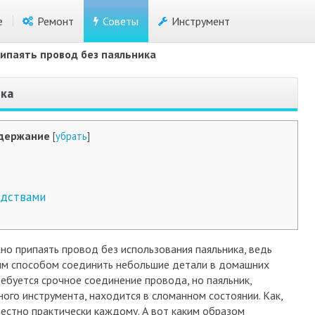
е
Ремонт
Советы
Инструмент
рипаять провод без паяльника
ика
держание
[
убрать
]
едствами
но припаять провод без использования паяльника, ведь
ным способом соединить небольшие детали в домашних
ребуется срочное соединение провода, но паяльник,
ного инструмента, находится в сломанном состоянии. Как,
естно практически каждому. А вот каким образом