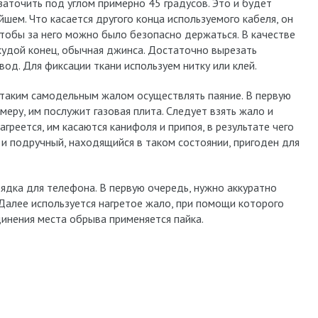
заточить под углом примерно 45 градусов. Это и будет
шем. Что касается другого конца используемого кабеля, он
тобы за него можно было безопасно держаться. В качестве
худой конец, обычная джинса. Достаточно вырезать
вод. Для фиксации ткани используем нитку или клей.
к таким самодельным жалом осуществлять паяние. В первую
имеру, им послужит газовая плита. Следует взять жало и
агреется, им касаются канифоля и припоя, в результате чего
й и подручный, находящийся в таком состоянии, пригоден для
рядка для телефона. В первую очередь, нужно аккуратно
 Далее используется нагретое жало, при помощи которого
инения места обрыва применяется пайка.