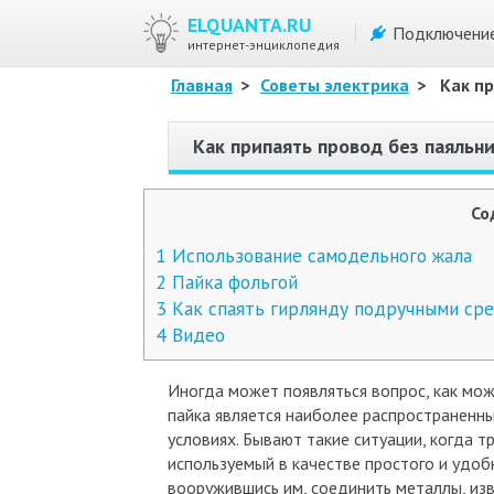
ELQUANTA.RU
Подключени
интернет-энциклопедия
Главная
>
Советы электрика
>
Как п
Как припаять провод без паяльн
Со
1
Использование самодельного жала
2
Пайка фольгой
3
Как спаять гирлянду подручными ср
4
Видео
Иногда может появляться вопрос, как мож
пайка является наиболее распространен
условиях. Бывают такие ситуации, когда т
используемый в качестве простого и удоб
вооружившись им, соединить металлы, изв