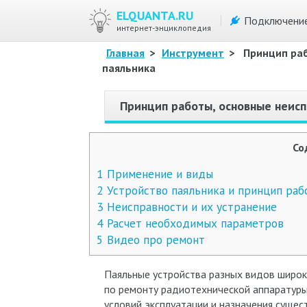
ELQUANTA.RU
Подключени
интернет-энциклопедия
Главная
>
Инструмент
>
Принцип раб
паяльника
Принцип работы, основные неисп
Со
1
Применение и виды
2
Устройство паяльника и принцип раб
3
Неисправности и их устранение
4
Расчет необходимых параметров
5
Видео про ремонт
Паяльные устройства разных видов широк
по ремонту радиотехнической аппаратуры 
условий эксплуатации и назначения сущес