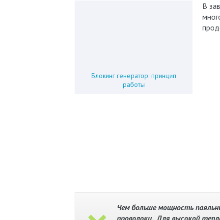
В за
мног
прод
Блокинг генератор: принцип
работы
Чем больше мощность паяльни
проволоки. Для высокой тепл