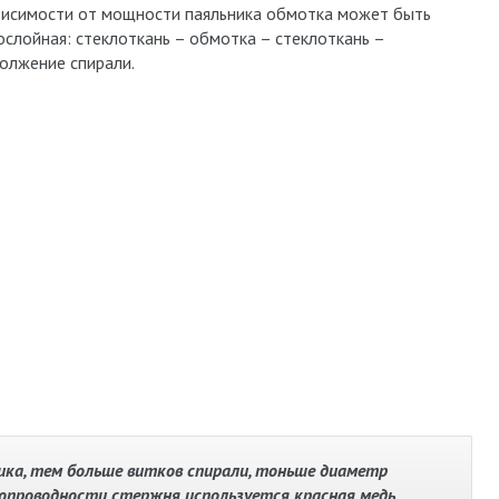
висимости от мощности паяльника обмотка может быть
ослойная: стеклоткань – обмотка – стеклоткань –
олжение спирали.
ка, тем больше витков спирали, тоньше диаметр
опроводности стержня используется красная медь,