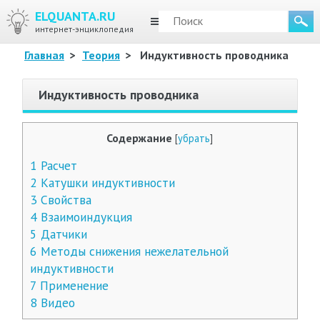
ELQUANTA.RU
МЕНЮ
интернет-энциклопедия
Главная
>
Теория
>
Индуктивность проводника
Индуктивность проводника
Содержание
[
убрать
]
1
Расчет
2
Катушки индуктивности
3
Свойства
4
Взаимоиндукция
5
Датчики
6
Методы снижения нежелательной
индуктивности
7
Применение
8
Видео