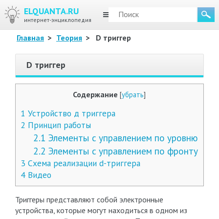
ELQUANTA.RU
МЕНЮ
интернет-энциклопедия
Главная
>
Теория
>
D триггер
D триггер
Содержание
[
убрать
]
1
Устройство д триггера
2
Принцип работы
2.1
Элементы с управлением по уровню
2.2
Элементы с управлением по фронту
3
Схема реализации d-триггера
4
Видео
Триггеры представляют собой электронные
устройства, которые могут находиться в одном из