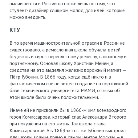
пылившегося в России на полке лишь потому, что
студент-дизайнер слишком молод для идей, которые
можно внедрить.
КТУ
В то время машиностроительной отрасли в России не
существовало, а ремесленная школа обучала детей
бедняков и сирот переплётному ремеслу, сапожному и
портняжному. Основал школу Христиан Мейен, а
средства на это выделил железнодорожный магнат —
Пётр Губонин. В 1866 году, когда ещё никто и в
фантастическом сне не видел создание на портняжной
базе технического университета МАМИ, отзывы об
этой школе были очень положительными.
Иначе ей не присвоили бы в 1866-м имя всенародного
героя Комиссарова, который спас Александра Второго
при покушении на его жизнь. Так школа стала
Комиссаровской. А в 1869-м тот же Губонин выстроил
для школы здание прямо в самом центре Москвы — в