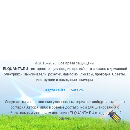
© 2015–2026. Все права защищены.
ELQUANTA.RU
- интернет-энциклопедия про всё, что связано с домашней
электрикой: выключатели, розетки, лампочки, люстры, проводка. Советы,
инструкции и наглядные примеры.
Карта сайта
Контакты
Допускается использование указанных материалов либо с письменного
согласия Автора, либо в объеме достаточном для цитирования с
обязательным указанием источника ELQUANTA.RU в виде активной
ссылки.