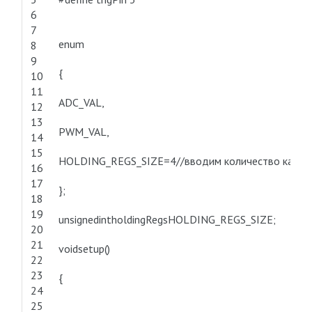
6
7
enum
8
9
{
10
11
ADC_VAL,
12
13
PWM_VAL,
14
15
HOLDING_REGS_SIZE=4//вводим количество канал
16
17
};
18
19
unsignedintholdingRegsHOLDING_REGS_SIZE;
20
21
voidsetup()
22
23
{
24
25