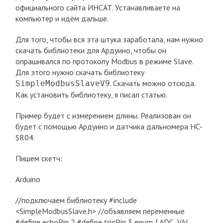
официального сайта ИНСАТ. Устанавливаете на
компьютер и идём дальше.
Для того, чтобы вся эта штука заработала, нам нужно
скачать библиотеки для Ардуино, чтобы он
опрашивался по протоколу Modbus в режиме Slave.
Для этого нужно скачать библиотеку
. Скачать можно отсюда.
SimpleModbusSlaveV9
Как установить библиотеку, я писал статью.
Пример будет с измерением длины. Реализован он
будет с помощью Ардуино и датчика дальномера HC-
SR04.
Пишем скетч:
Arduino
//подключаем библиотеку #include
<SimpleModbusSlave.h> //объявляем переменные
#define echoPin 2 #define trigPin 3 enum { ADC_VAL,