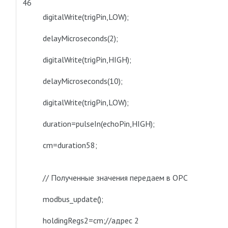
46
digitalWrite(trigPin,LOW);
delayMicroseconds(2);
digitalWrite(trigPin,HIGH);
delayMicroseconds(10);
digitalWrite(trigPin,LOW);
duration=pulseIn(echoPin,HIGH);
cm=duration58;
// Полученные значения передаем в OPC
modbus_update();
holdingRegs2=cm;//адрес 2