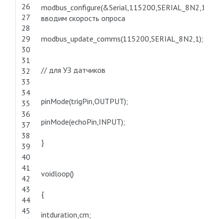
26
modbus_configure(&Serial,115200,SERIAL_8N2,1,2,
27
вводим скорость опроса
28
29
modbus_update_comms(115200,SERIAL_8N2,1);
30
31
// для УЗ датчиков
32
33
34
pinMode(trigPin,OUTPUT);
35
36
pinMode(echoPin,INPUT);
37
38
}
39
40
41
voidloop()
42
43
{
44
45
intduration,cm;