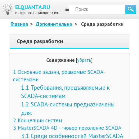
ELQUANTA.RU
МЕНЮ
интернет-энциклопедия
Главная
>
Дополнительно
>
Среда разработки
Среда разработки
Содержание
[
убрать
]
1
Основные задачи, решаемые SCADA-
системами
1.1
Требования, предъявляемые к
SCADA-системам
1.2
SCADA-системы предназначены
для:
2
Концепции систем
3
MasterSCADA 4D – новое поколение SCADA
3.1
Среди особенностей MasterSCADA