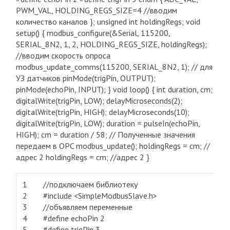
PWM_VAL, HOLDING_REGS_SIZE=4 //вводим
количество каналов }; unsigned int holdingRegs; void
setup() { modbus_configure(&Serial, 115200,
SERIAL_8N2, 1, 2, HOLDING_REGS_SIZE, holdingRegs);
//вводим скорость опроса
modbus_update_comms(115200, SERIAL_8N2, 1); // для
УЗ датчиков pinMode(trigPin, OUTPUT);
pinMode(echoPin, INPUT); } void loop() { int duration, cm;
digitalWrite(trigPin, LOW); delayMicroseconds(2);
digitalWrite(trigPin, HIGH); delayMicroseconds(10);
digitalWrite(trigPin, LOW); duration = pulseIn(echoPin,
HIGH); cm = duration / 58; // Полученные значения
передаем в OPC modbus_update(); holdingRegs = cm; //
адрес 2 holdingRegs = cm; //адрес 2 }
1
//подключаем библиотеку
2
#include <SimpleModbusSlave.h>
3
//объявляем переменные
4
#define echoPin 2
5
#define trigPin 3