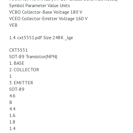
Symbol Parameter Value Units
VCBO Collector-Base Voltage 180 V
VCEO Collector-Emitter Voltage 160 V
VEB
1.4. cxt5551.pdf Size:248K _lge
CXT5551
SOT-89 Transistor(NPN)
1. BASE
2. COLLECTOR
1
3. EMITTER
SOT-89
4.6
B
4.4
1.6
1.8
1.4