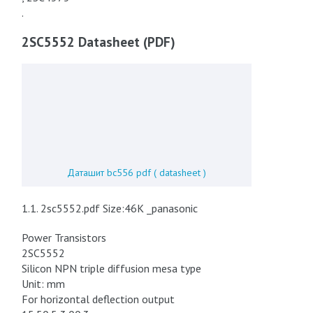
.
2SC5552 Datasheet (PDF)
Даташит bc556 pdf ( datasheet )
1.1. 2sc5552.pdf Size:46K _panasonic
Power Transistors
2SC5552
Silicon NPN triple diffusion mesa type
Unit: mm
For horizontal deflection output