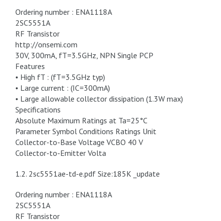
Ordering number : ENA1118A
2SC5551A
RF Transistor
http://onsemi.com
30V, 300mA, fT=3.5GHz, NPN Single PCP
Features
• High fT : (fT=3.5GHz typ)
• Large current : (IC=300mA)
• Large allowable collector dissipation (1.3W max)
Specifications
Absolute Maximum Ratings at Ta=25°C
Parameter Symbol Conditions Ratings Unit
Collector-to-Base Voltage VCBO 40 V
Collector-to-Emitter Volta
1.2. 2sc5551ae-td-e.pdf Size:185K _update
Ordering number : ENA1118A
2SC5551A
RF Transistor