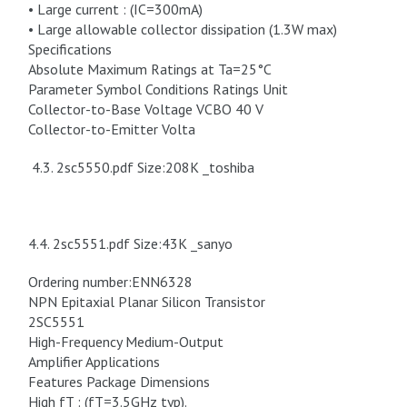
• Large current : (IC=300mA)
• Large allowable collector dissipation (1.3W max)
Specifications
Absolute Maximum Ratings at Ta=25°C
Parameter Symbol Conditions Ratings Unit
Collector-to-Base Voltage VCBO 40 V
Collector-to-Emitter Volta
4.3. 2sc5550.pdf Size:208K _toshiba
4.4. 2sc5551.pdf Size:43K _sanyo
Ordering number:ENN6328
NPN Epitaxial Planar Silicon Transistor
2SC5551
High-Frequency Medium-Output
Amplifier Applications
Features Package Dimensions
High fT : (fT=3.5GHz typ).