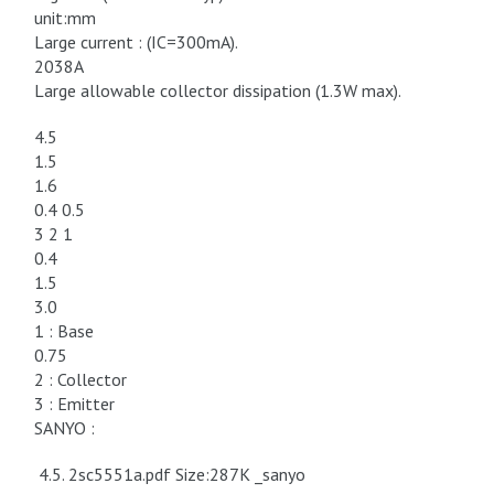
unit:mm
Large current : (IC=300mA).
2038A
Large allowable collector dissipation (1.3W max).
4.5
1.5
1.6
0.4 0.5
3 2 1
0.4
1.5
3.0
1 : Base
0.75
2 : Collector
3 : Emitter
SANYO :
4.5. 2sc5551a.pdf Size:287K _sanyo