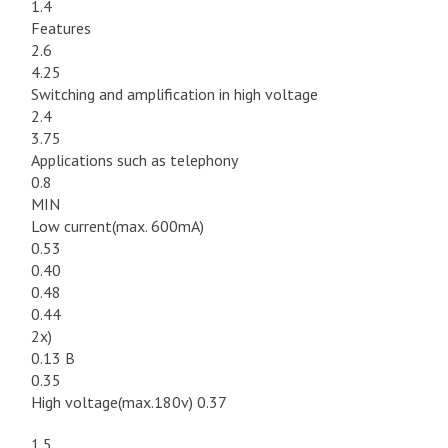
1.4
Features
2.6
4.25
Switching and amplification in high voltage
2.4
3.75
Applications such as telephony
0.8
MIN
Low current(max. 600mA)
0.53
0.40
0.48
0.44
2x)
0.13 B
0.35
High voltage(max.180v) 0.37
1.5