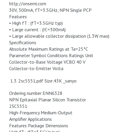
http://onsemi.com
30V, 300mA, fT=3.5GHz, NPN Single PCP
Features
• High fT : (fT=3.5GHz typ)
• Large current : (IC=300mA)
• Large allowable collector dissipation (1.3W max)
Specifications
Absolute Maximum Ratings at Ta=25°C
Parameter Symbol Conditions Ratings Unit
Collector-to-Base Voltage VCBO 40 V
Collector-to-Emitter Volta
1.3. 2sc5551.pdf Size:43K _sanyo
Ordering number:ENN6328
NPN Epitaxial Planar Silicon Transistor
2SC5551
High-Frequency Medium-Output
Amplifier Applications
Features Package Dimensions