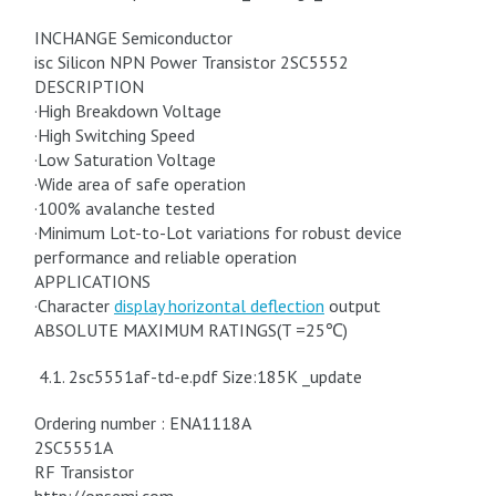
INCHANGE Semiconductor
isc Silicon NPN Power Transistor 2SC5552
DESCRIPTION
·High Breakdown Voltage
·High Switching Speed
·Low Saturation Voltage
·Wide area of safe operation
·100% avalanche tested
·Minimum Lot-to-Lot variations for robust device
performance and reliable operation
APPLICATIONS
·Character
display horizontal deflection
output
ABSOLUTE MAXIMUM RATINGS(T =25℃)
4.1. 2sc5551af-td-e.pdf Size:185K _update
Ordering number : ENA1118A
2SC5551A
RF Transistor