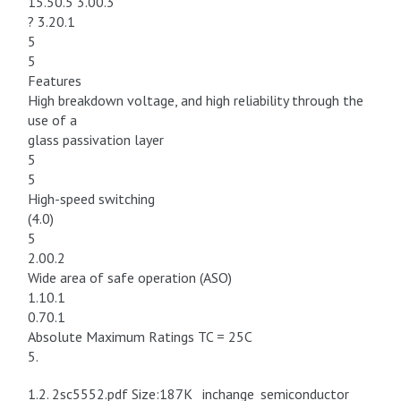
15.50.5 3.00.3
? 3.20.1
5
5
Features
High breakdown voltage, and high reliability through the
use of a
glass passivation layer
5
5
High-speed switching
(4.0)
5
2.00.2
Wide area of safe operation (ASO)
1.10.1
0.70.1
Absolute Maximum Ratings TC = 25C
5.
1.2. 2sc5552.pdf Size:187K _inchange_semiconductor