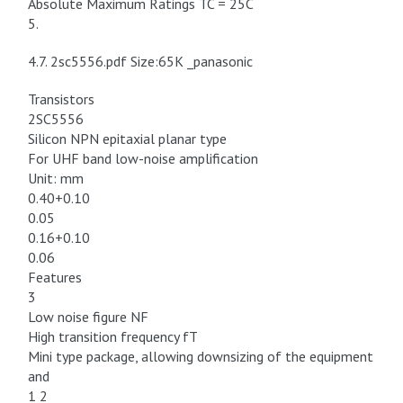
Absolute Maximum Ratings TC = 25C
5.
4.7. 2sc5556.pdf Size:65K _panasonic
Transistors
2SC5556
Silicon NPN epitaxial planar type
For UHF band low-noise amplification
Unit: mm
0.40+0.10
0.05
0.16+0.10
0.06
Features
3
Low noise figure NF
High transition frequency fT
Mini type package, allowing downsizing of the equipment
and
1 2