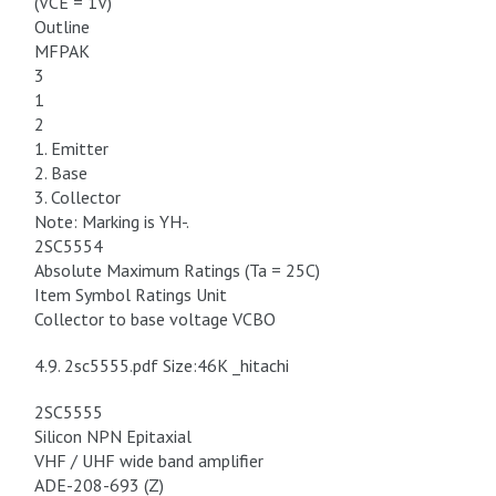
(VCE = 1V)
Outline
MFPAK
3
1
2
1. Emitter
2. Base
3. Collector
Note: Marking is YH-.
2SC5554
Absolute Maximum Ratings (Ta = 25C)
Item Symbol Ratings Unit
Collector to base voltage VCBO
4.9. 2sc5555.pdf Size:46K _hitachi
2SC5555
Silicon NPN Epitaxial
VHF / UHF wide band amplifier
ADE-208-693 (Z)