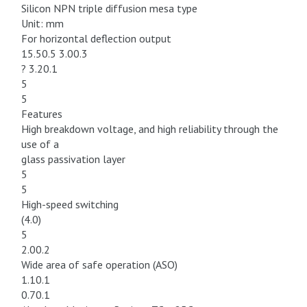
Silicon NPN triple diffusion mesa type
Unit: mm
For horizontal deflection output
15.50.5 3.00.3
? 3.20.1
5
5
Features
High breakdown voltage, and high reliability through the
use of a
glass passivation layer
5
5
High-speed switching
(4.0)
5
2.00.2
Wide area of safe operation (ASO)
1.10.1
0.70.1