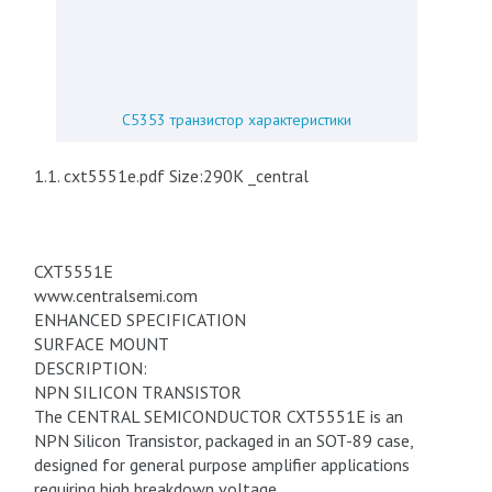
C5353 транзистор характеристики
1.1. cxt5551e.pdf Size:290K _central
CXT5551E
www.centralsemi.com
ENHANCED SPECIFICATION
SURFACE MOUNT
DESCRIPTION:
NPN SILICON TRANSISTOR
The CENTRAL SEMICONDUCTOR CXT5551E is an
NPN Silicon Transistor, packaged in an SOT-89 case,
designed for general purpose amplifier applications
requiring high breakdown voltage.