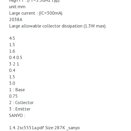
High fT : (fT=3.5GHz typ).
unit:mm
Large current : (IC=300mA).
2038A
Large allowable collector dissipation (1.3W max).
4.5
1.5
1.6
0.4 0.5
3 2 1
0.4
1.5
3.0
1 : Base
0.75
2 : Collector
3 : Emitter
SANYO :
1.4. 2sc5551a.pdf Size:287K _sanyo