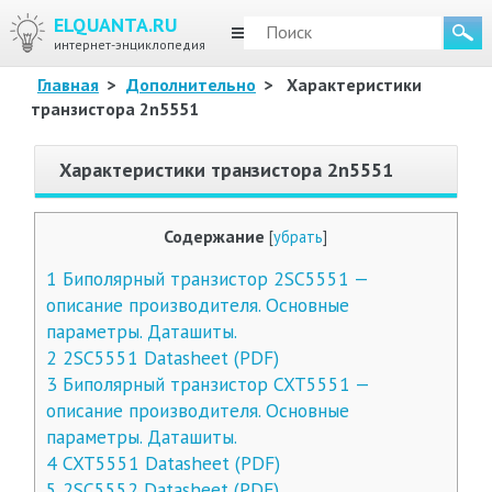
ELQUANTA.RU
МЕНЮ
интернет-энциклопедия
Главная
>
Дополнительно
>
Характеристики
транзистора 2n5551
Характеристики транзистора 2n5551
Содержание
[
убрать
]
1
Биполярный транзистор 2SC5551 —
описание производителя. Основные
параметры. Даташиты.
2
2SC5551 Datasheet (PDF)
3
Биполярный транзистор CXT5551 —
описание производителя. Основные
параметры. Даташиты.
4
CXT5551 Datasheet (PDF)
5
2SC5552 Datasheet (PDF)