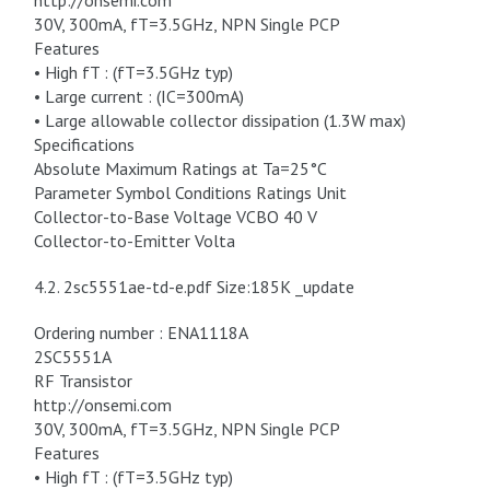
http://onsemi.com
30V, 300mA, fT=3.5GHz, NPN Single PCP
Features
• High fT : (fT=3.5GHz typ)
• Large current : (IC=300mA)
• Large allowable collector dissipation (1.3W max)
Specifications
Absolute Maximum Ratings at Ta=25°C
Parameter Symbol Conditions Ratings Unit
Collector-to-Base Voltage VCBO 40 V
Collector-to-Emitter Volta
4.2. 2sc5551ae-td-e.pdf Size:185K _update
Ordering number : ENA1118A
2SC5551A
RF Transistor
http://onsemi.com
30V, 300mA, fT=3.5GHz, NPN Single PCP
Features
• High fT : (fT=3.5GHz typ)