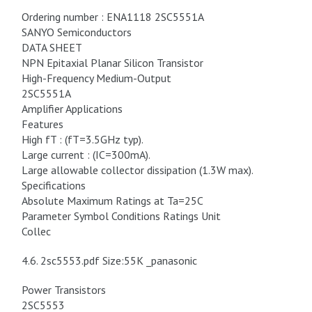
Ordering number : ENA1118 2SC5551A
SANYO Semiconductors
DATA SHEET
NPN Epitaxial Planar Silicon Transistor
High-Frequency Medium-Output
2SC5551A
Amplifier Applications
Features
High fT : (fT=3.5GHz typ).
Large current : (IC=300mA).
Large allowable collector dissipation (1.3W max).
Specifications
Absolute Maximum Ratings at Ta=25C
Parameter Symbol Conditions Ratings Unit
Collec
4.6. 2sc5553.pdf Size:55K _panasonic
Power Transistors
2SC5553