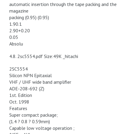
automatic insertion through the tape packing and the
magazine
packing (0.95) (0.95)
1.90.1
2.90+0.20
0.05
Absolu
4.8. 2sc5554.pdf Size:49K _hitachi
2SC5554
Silicon NPN Epitaxial
VHF / UHF wide band amplifier
ADE-208-692 (Z)
1st. Edition
Oct. 1998
Features
Super compact package;
(1.4 ? 0.8 ? 0.59mm)
Capable low voltage operation ;