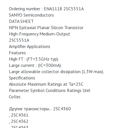
Ordering number : ENA1118 2SC5551A
SANYO Semiconductors
DATA SHEET
NPN Epitaxial Planar Silicon Transistor
High-Frequency Medium-Output
2SC5551A
Amplifier Applications
Features
High fT : (fT=3.5GHz typ).
Large current : (IC=300mA).
Large allowable collector dissipation (1.3W max).
Specifications
Absolute Maximum Ratings at Ta=25C
Parameter Symbol Conditions Ratings Unit
Collec
Другие транзисторы… 2SC4360
, 2SC4361
, 2SC4362
, 2SC4363