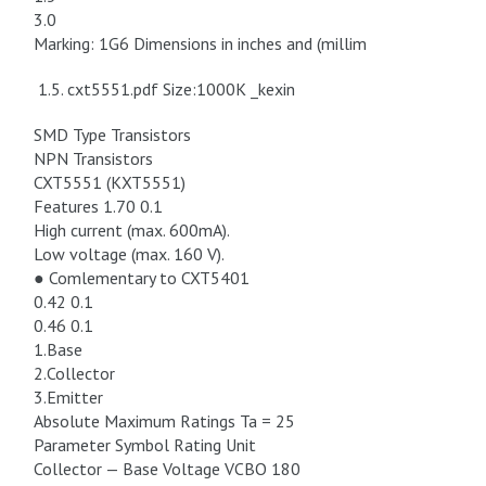
3.0
Marking: 1G6 Dimensions in inches and (millim
1.5. cxt5551.pdf Size:1000K _kexin
SMD Type Transistors
NPN Transistors
CXT5551 (KXT5551)
Features 1.70 0.1
High current (max. 600mA).
Low voltage (max. 160 V).
● Comlementary to CXT5401
0.42 0.1
0.46 0.1
1.Base
2.Collector
3.Emitter
Absolute Maximum Ratings Ta = 25
Parameter Symbol Rating Unit
Collector — Base Voltage VCBO 180