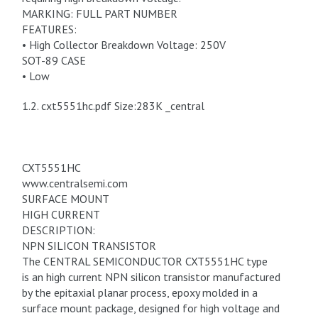
MARKING: FULL PART NUMBER
FEATURES:
• High Collector Breakdown Voltage: 250V
SOT-89 CASE
• Low
1.2. cxt5551hc.pdf Size:283K _central
CXT5551HC
www.centralsemi.com
SURFACE MOUNT
HIGH CURRENT
DESCRIPTION:
NPN SILICON TRANSISTOR
The CENTRAL SEMICONDUCTOR CXT5551HC type
is an high current NPN silicon transistor manufactured
by the epitaxial planar process, epoxy molded in a
surface mount package, designed for high voltage and