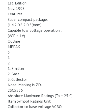
1st. Edition
Nov. 1998
Features
Super compact package;
(1.4 ? 0.8 ? 0.59mm)
Capable low voltage operation ;
(VCE = 1V)
Outline
MFPAK
3
1
2
1. Emitter
2. Base
3. Collector
Note: Marking is ZD-.
2SC5555
Absolute Maximum Ratings (Ta = 25 C)
Item Symbol Ratings Unit
Collector to base voltage VCBO