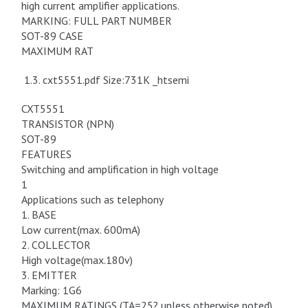
high current amplifier applications.
MARKING: FULL PART NUMBER
SOT-89 CASE
MAXIMUM RAT
1.3. cxt5551.pdf Size:731K _htsemi
CXT5551
TRANSISTOR (NPN)
SOT-89
FEATURES
Switching and amplification in high voltage
1
Applications such as telephony
1. BASE
Low current(max. 600mA)
2. COLLECTOR
High voltage(max.180v)
3. EMITTER
Marking: 1G6
MAXIMUM RATINGS (TA=25? unless otherwise noted)