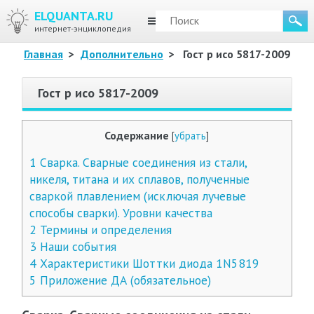
ELQUANTA.RU
МЕНЮ
интернет-энциклопедия
Главная
>
Дополнительно
>
Гост р исо 5817-2009
Гост р исо 5817-2009
Содержание
[
убрать
]
1
Сварка. Сварные соединения из стали,
никеля, титана и их сплавов, полученные
сваркой плавлением (исключая лучевые
способы сварки). Уровни качества
2
Термины и определения
3
Наши события
4
Характеристики Шоттки диода 1N5819
5
Приложение ДА (обязательное)