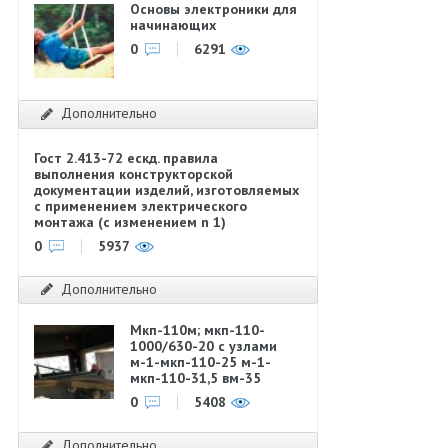
Основы электроники для
начинающих
0
6291
Дополнительно
Гост 2.413-72 ескд. правила
выполнения конструкторской
документации изделий, изготовляемых
с применением электрического
монтажа (с изменением n 1)
0
5937
Дополнительно
Мкп-110м; мкп-110-
1000/630-20 с узлами
м-1-мкп-110-25 м-1-
мкп-110-31,5 вм-35
0
5408
Дополнительно