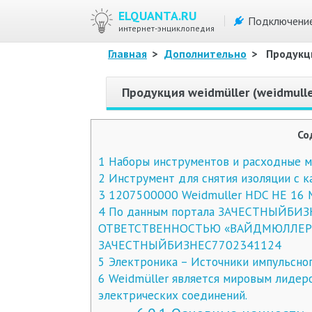
ELQUANTA.RU
Подключени
интернет-энциклопедия
Главная
>
Дополнительно
>
Продукци
Продукция weidmüller (weidmulle
Со
1
Наборы инструментов и расходные 
2
Инструмент для снятия изоляции с к
3
1207500000 Weidmuller HDC HE 16 
4
По данным портала ЗАЧЕСТНЫЙБИ
ОТВЕТСТВЕННОСТЬЮ «ВАЙДМЮЛЛЕР»П
ЗАЧЕСТНЫЙБИЗНЕС7702341124
5
Электроника – Источники импульсног
6
Weidmüller является мировым лидеро
электрических соединений.