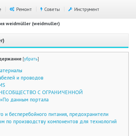
е
Ремонт
Советы
Инструмент
я weidmüller (weidmuller)
r)
держание
[
убрать
]
материалы
абелей и проводов
MS
ЗНЕСОБЩЕСТВО С ОГРАНИЧЕННОЙ
о данным портала
о и бесперебойного питания, предохранители
м по производству компонентов для технологий