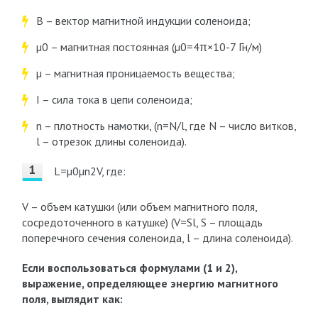
B – вектор магнитной индукции соленоида;
µ0 – магнитная постоянная (µ0=4π×10-7 Гн/м)
µ – магнитная проницаемость вещества;
I – сила тока в цепи соленоида;
n – плотность намотки, (n=N/l, где N – число витков,
l – отрезок длины соленоида).
L=µ0µn2V, где:
V – объем катушки (или объем магнитного поля,
сосредоточенного в катушке) (V=Sl, S – площадь
поперечного сечения соленоида, l – длина соленоида).
Если воспользоваться формулами (1 и 2),
выражение, определяющее энергию магнитного
поля, выглядит как: