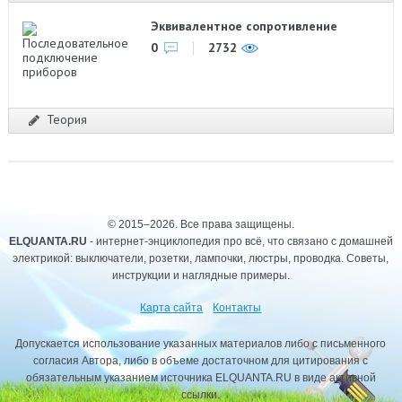
Эквивалентное сопротивление
0
2732
Теория
© 2015–2026. Все права защищены.
ELQUANTA.RU
- интернет-энциклопедия про всё, что связано с домашней
электрикой: выключатели, розетки, лампочки, люстры, проводка. Советы,
инструкции и наглядные примеры.
Карта сайта
Контакты
Допускается использование указанных материалов либо с письменного
согласия Автора, либо в объеме достаточном для цитирования с
обязательным указанием источника ELQUANTA.RU в виде активной
ссылки.