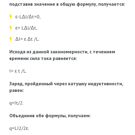
подставив значение в общую формулу, получается:
ε-LΔI/Δt=0,
ε= LΔI/Δt,
ΔI= ε Δt /L.
Исходя из данной закономерности, с течением
времени сила тока равняется:
I= ε t /L.
Заряд, пройденный через катушку индуктивности,
равен:
q=It/2.
Объединив обе формулы, получаем:
q=LI2/2ε.