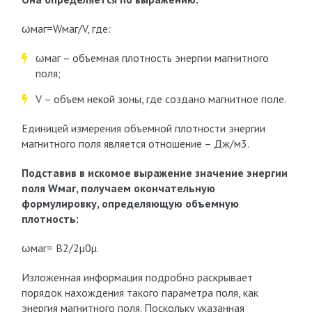
ωмаг=Wмаг/V, где:
ωмаг – объемная плотность энергии магнитного
поля;
V – объем некой зоны, где создано магнитное поле.
Единицей измерения объемной плотности энергии
магнитного поля является отношение – Дж/м3.
Подставив в искомое выражение значение энергии
поля
W
маг,
получаем окончательную
формулировку, определяющую объемную
плотность:
ωмаг= B2/2µ0µ.
Изложенная информация подробно раскрывает
порядок нахождения такого параметра поля, как
энергия магнитного поля. Поскольку указанная