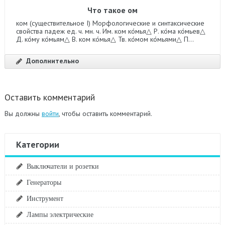
Что такое ом
ком (существительное I) Морфологические и синтаксические
свойства падеж ед. ч. мн. ч. Им. ком ко́мья△ Р. ко́ма ко́мьев△
Д. ко́му ко́мьям△ В. ком ко́мья△ Тв. ко́мом ко́мьями△ П...
Дополнительно
Оставить комментарий
Вы должны
войти
, чтобы оставить комментарий.
Категории
Выключатели и розетки
Генераторы
Инструмент
Лампы электрические