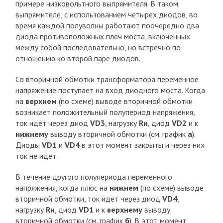
примере низковольтного выпрямителя. В таком
выпрямителе, с использованием четырех диодов, во
время каждой полуволны работают поочередно два
диода противоположных плеч моста, включенных
между собой последовательно, но встречно по
отношению ко второй паре диодов.
Со вторичной обмотки трансформатора переменное
напряжение поступает на вход диодного моста. Когда
на
верхнем
(по схеме) выводе вторичной обмотки
возникает положительный полупериод напряжения,
ток идет через диод
VD3
, нагрузку
Rн
, диод
VD2
и к
нижнему
выводу вторичной обмотки (см. график
а
).
Диоды
VD1
и
VD4
в этот момент закрыты и через них
ток не идет.
В течение другого полупериода переменного
напряжения, когда плюс на
нижнем
(по схеме) выводе
вторичной обмотки, ток идет через диод
VD4
,
нагрузку
Rн
, диод
VD1
и к
верхнему
выводу
вторичной обмотки (см. график
б
). В этот момент