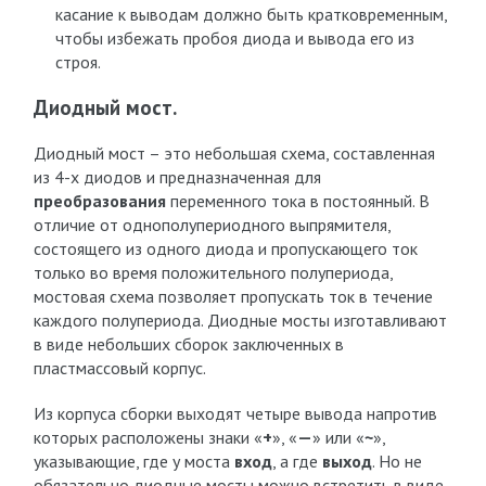
касание к выводам должно быть кратковременным,
чтобы избежать пробоя диода и вывода его из
строя.
Диодный мост.
Диодный мост – это небольшая схема, составленная
из 4-х диодов и предназначенная для
преобразования
переменного тока в постоянный. В
отличие от однополупериодного выпрямителя,
состоящего из одного диода и пропускающего ток
только во время положительного полупериода,
мостовая схема позволяет пропускать ток в течение
каждого полупериода. Диодные мосты изготавливают
в виде небольших сборок заключенных в
пластмассовый корпус.
Из корпуса сборки выходят четыре вывода напротив
которых расположены знаки «
+
», «
—
» или «
~
»,
указывающие, где у моста
вход
, а где
выход
. Но не
обязательно диодные мосты можно встретить в виде