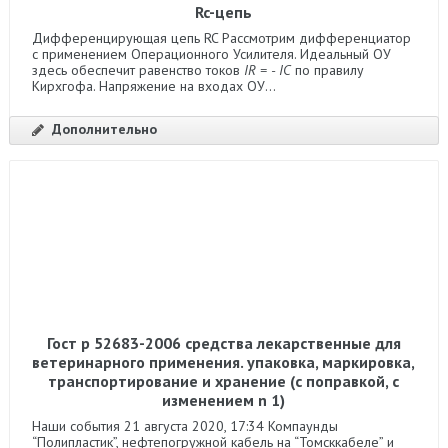
Rc-цепь
Дифференцирующая цепь RC Рассмотрим дифференциатор
с применением Операционного Усилителя. Идеальный ОУ
здесь обеспечит равенство токов
IR = - IC
по правилу
Кирхгофа. Напряжение на входах ОУ...
Дополнительно
Гост р 52683-2006 средства лекарственные для
ветеринарного применения. упаковка, маркировка,
транспортирование и хранение (с поправкой, с
изменением n 1)
Наши события 21 августа 2020, 17:34 Компаунды
“Полипластик”, нефтепогружной кабель на “Томсккабеле” и