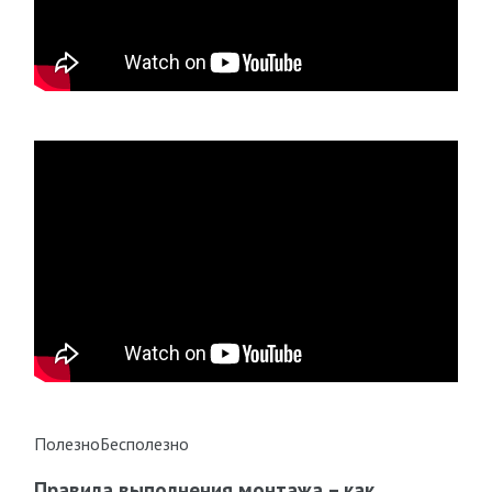
ПолезноБесполезно
Правила выполнения монтажа – как