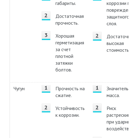
габариты.
коррозии при
повреждении
Достаточная
защитного
прочность.
слоя.
Хорошая
Достаточно
герметизация
высокая
за счет
стоимость.
плотной
затяжки
болтов.
Чугун
Прочность на
Значительная
сжатие.
масса.
Устойчивость
Риск
к коррозии.
растрескивани
при ударных
воздействиях.