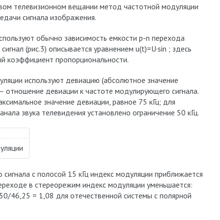
ковом телевизионном вещании метод частотной модуляции
редачи сигнала изображения.
спользуют обычно зависимость емкости p-n перехода
игнал (рис.3) описывается уравнением u(t)=U·sin ; здесь
ный коэффициент пропорциональности.
уляции используют девиацию (абсолютное значение
 — отношение девиации к частоте модулирующего сигнала.
ксимальное значение девиации, равное 75 кГц; для
нала звука телевидения установлено ограничение 50 кГц.
дуляции
 сигнала с полосой 15 кГц индекс модуляции приближается
 переходе в стереорежим индекс модуляции уменьшается:
 50/46,25 = 1,08 для отечественной системы с полярной