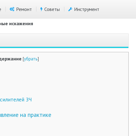
е
Ремонт
Советы
Инструмент
ные искажения
держание
[
убрать
]
силителей ЗЧ
вление на практике