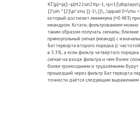
KΓ(μ)=μ(1−μ)π22sin2⁡πμ−1,<μ<1{\displaystyl
{2\sin ^{2}\pi \mu }}-1\;}}\,,\qquad 0<\mu <
который достигает минимума (≈0.483) пр
меандром. Кстати, фильтрованием можно д
таким образом получать сигналы, близки
прямоугольный сигнал (меандр) с изначал
Баттерворта второго порядка (с частотой
в 5.3%, а если фильтр четвёртого порядк
сигнал на входе фильтра и чем более слож
более громоздкими и трудоёмкими будут в
прошедший через фильтр Баттерворта перв
точности даётся следующим выражением