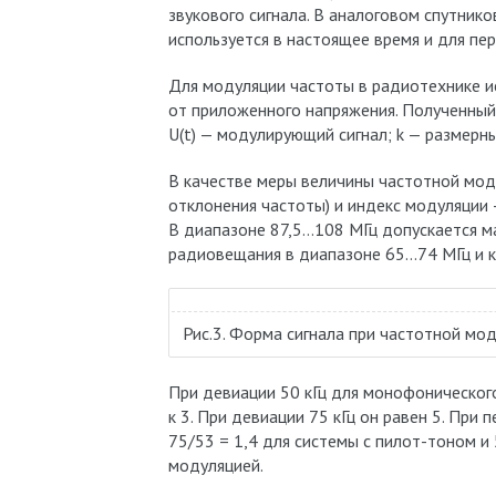
звукового сигнала. В аналоговом спутни
используется в настоящее время и для пе
Для модуляции частоты в радиотехнике и
от приложенного напряжения. Полученный с
U(t) — модулирующий сигнал; k — размер
В качестве меры величины частотной мод
отклонения частоты) и индекс модуляции
В диапазоне 87,5…108 МГц допускается ма
радиовещания в диапазоне 65…74 МГц и ка
Рис.3. Форма сигнала при частотной мо
При девиации 50 кГц для монофонического
к 3. При девиации 75 кГц он равен 5. При
75/53 = 1,4 для системы с пилот-тоном и
модуляцией.