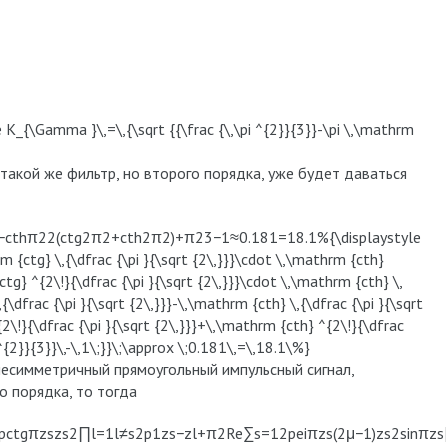
{\Gamma }\,=\,{\sqrt {{\frac {\,\pi ^{2}}{3}}-\pi \,\mathrm
такой же фильтр, но второго порядка, уже будет даваться
cthπ22(ctg2π2+cth2π2)+π23−1≈0.181=18.1%{\displaystyle
m {ctg} \,{\dfrac {\pi }{\sqrt {2\,}}}\cdot \,\mathrm {cth}
ctg} ^{2\!}{\dfrac {\pi }{\sqrt {2\,}}}\cdot \,\mathrm {cth} \,
,{\dfrac {\pi }{\sqrt {2\,}}}-\,\mathrm {cth} \,{\dfrac {\pi }{\sqrt
{2\!}{\dfrac {\pi }{\sqrt {2\,}}}+\,\mathrm {cth} ^{2\!}{\dfrac
pi ^{2}}{3}}\,-\,1\;}}\;\approx \;0.181\,=\,18.1\%}
есимметричный прямоугольный импульсный сигнал,
го порядка, то тогда
pctgπzszs2∏l=1l≠s2p1zs−zl+π2Re∑s=12peiπzs(2μ−1)zs2sin⁡πzs∏l