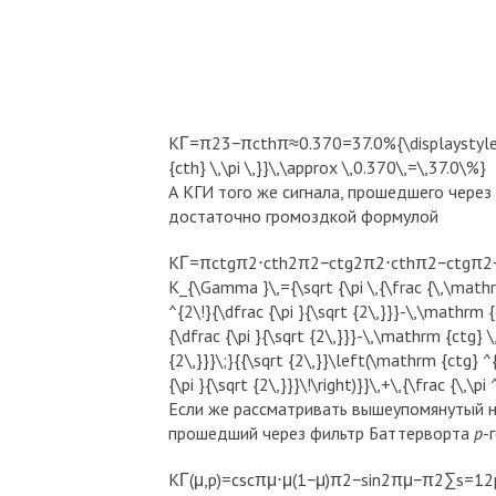
KΓ=π23−πcthπ≈0.370=37.0%{\displaystyle K_
{cth} \,\pi \,}}\,\approx \,0.370\,=\,37.0\%}
А КГИ того же сигнала, прошедшего через 
достаточно громоздкой формулой
KΓ=πctgπ2⋅cth2π2−ctg2π2⋅cthπ2−ctgπ2−
K_{\Gamma }\,={\sqrt {\pi \,{\frac {\,\mathr
^{2\!}{\dfrac {\pi }{\sqrt {2\,}}}-\,\mathrm {
{\dfrac {\pi }{\sqrt {2\,}}}-\,\mathrm {ctg} \
{2\,}}}\;}{{\sqrt {2\,}}\left(\mathrm {ctg} ^
{\pi }{\sqrt {2\,}}}\!\right)}}\,+\,{\frac {\,\
Если же рассматривать вышеупомянутый н
прошедший через фильтр Баттерворта
p
-
KΓ(μ,p)=csc⁡πμ⋅μ(1−μ)π2−sin2πμ−π2∑s=12