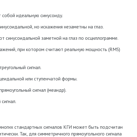
т собой идеальную синусоиду.
синусоидальной, но искажения незаметны на глаз.
от синусоидальной заметной на глаз по осциллограмме.
кажений, при котором считают реальную мощность (RMS)
треугольный сигнал.
ецеидальной или ступенчатой формы.
прямоугольный сигнал (меандр).
 сигнал.
многих стандартных сигналов КГИ может быть подсчитан
итически. Так, для симметричного прямоугольного сигнала