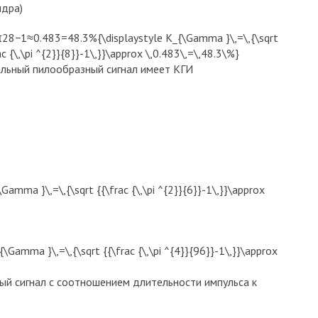
ндра)
28−1≈0.483=48.3%{\displaystyle K_{\Gamma }\,=\,{\sqrt
ac {\,\pi ^{2}}{8}}-1\,}}\approx \,0.483\,=\,48.3\%}
льный пилообразный сигнал имеет КГИ
ma }\,=\,{\sqrt {{\frac {\,\pi ^{2}}{6}}-1\,}}\approx
amma }\,=\,{\sqrt {{\frac {\,\pi ^{4}}{96}}-1\,}}\approx
й сигнал с соотношением длительности импульса к