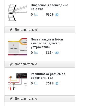
Цифровое телевидение
на даче
0
9329
Дополнительно
Плата защиты li-ion
вместо зарядного
устройства?
0
8154
Дополнительно
Распиновка разъемов
автомагнитол
0
7519
Дополнительно
=1l≠s2p1zs−zl{\displaystyle