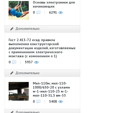
Основы электроники для
начинающих
0
6291
Дополнительно
Гост 2.413-72 ескд. правила
выполнения конструкторской
документации изделий, изготовляемых
с применением электрического
монтажа (с изменением n 1)
0
5937
Дополнительно
Мкп-110м; мкп-110-
1000/630-20 с узлами
м-1-мкп-110-25 м-1-
мкп-110-31,5 вм-35
0
5408
Дополнительно