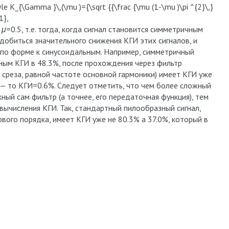
e K_{\Gamma }\,(\mu )={\sqrt {{\frac {\mu (1-\mu )\pi ^{2}\,}
1},
и
μ
=0.5, т.е. тогда, когда сигнал становится симметричным
обиться значительного снижения КГИ этих сигналов, и
е по форме к синусоидальным. Например, симметричный
ьным КГИ в 48.3%, после прохождения через фильтр
 среза, равной частоте основной гармоники) имеет КГИ уже
а — то КГИ=0.6%. Следует отметить, что чем более сложный
ный сам фильтр (а точнее, его передаточная функция), тем
ычисления КГИ. Так, стандартный пилообразный сигнал,
ого порядка, имеет КГИ уже не 80.3% а 37.0%, который в