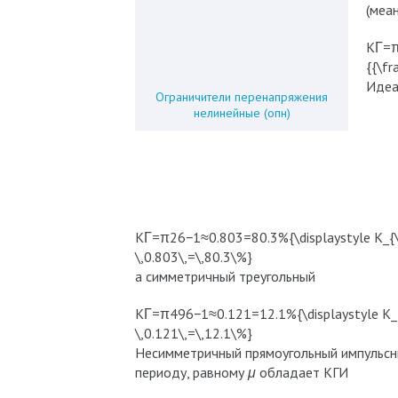
(меа
KΓ=π
{{\fr
Идеа
Ограничители перенапряжения
нелинейные (опн)
KΓ=π26−1≈0.803=80.3%{\displaystyle K_{\Gam
\,0.803\,=\,80.3\%}
а симметричный треугольный
KΓ=π496−1≈0.121=12.1%{\displaystyle K_{\G
\,0.121\,=\,12.1\%}
Несимметричный прямоугольный импульсны
периоду, равному
μ
обладает КГИ