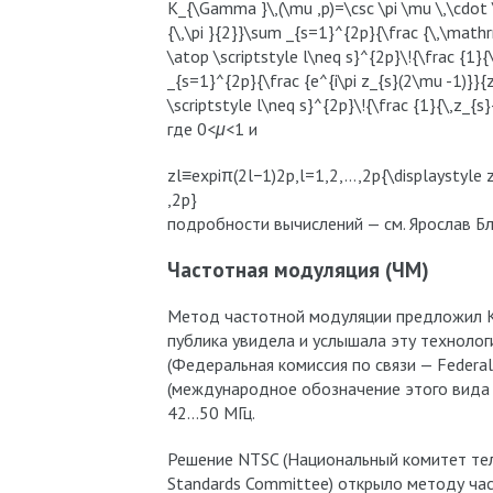
K_{\Gamma }\,(\mu ,p)=\csc \pi \mu \,\cdot \!
{\,\pi }{2}}\sum _{s=1}^{2p}{\frac {\,\mathrm
\atop \scriptstyle l\neq s}^{2p}\!{\frac {1}{
_{s=1}^{2p}{\frac {e^{i\pi z_{s}(2\mu -1)}}{z
\scriptstyle l\neq s}^{2p}\!{\frac {1}{\,z_{s}-
где 0<
μ
<1 и
zl≡exp⁡iπ(2l−1)2p,l=1,2,…,2p{\displaystyle z_
,2p}
подробности вычислений — см. Ярослав Бл
Частотная модуляция (ЧМ)
Метод частотной модуляции предложил Кор
публика увидела и услышала эту техноло
(Федеральная комиссия по связи — Feder
(международное обозначение этого вида
42…50 МГц.
Решение NTSC (Национальный комитет тел
Standards Committee) открыло методу ча