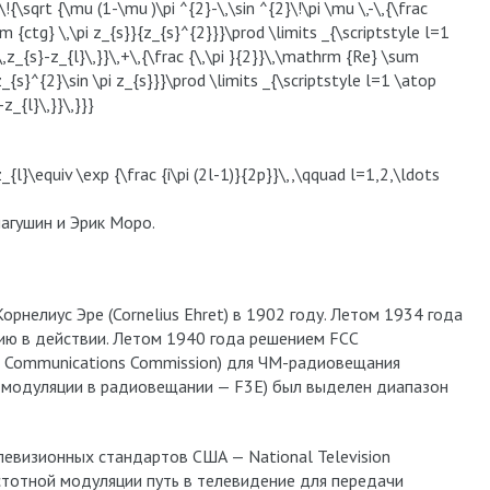
{\sqrt {\mu (1-\mu )\pi ^{2}-\,\sin ^{2}\!\pi \mu \,-\,{\frac
 {ctg} \,\pi z_{s}}{z_{s}^{2}}}\prod \limits _{\scriptstyle l=1
\,z_{s}-z_{l}\,}}\,+\,{\frac {\,\pi }{2}}\,\mathrm {Re} \sum
_{s}^{2}\sin \pi z_{s}}}\prod \limits _{\scriptstyle l=1 \atop
z_{l}\,}}\,}}}
{l}\equiv \exp {\frac {i\pi (2l-1)}{2p}}\,,\qquad l=1,2,\ldots
агушин и Эрик Моро.
нелиус Эре (Cornelius Ehret) в 1902 году. Летом 1934 года
гию в действии. Летом 1940 года решением FCC
al Communications Commission) для ЧМ-радиовещания
 модуляции в радиовещании — F3E) был выделен диапазон
евизионных стандартов США — National Television
стотной модуляции путь в телевидение для передачи