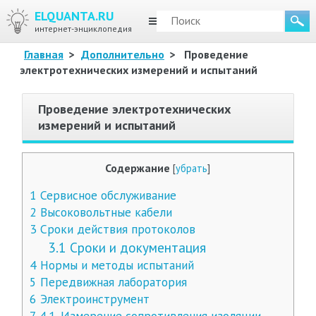
ELQUANTA.RU
МЕНЮ
интернет-энциклопедия
Главная
>
Дополнительно
>
Проведение
электротехнических измерений и испытаний
Проведение электротехнических
измерений и испытаний
Содержание
[
убрать
]
1
Сервисное обслуживание
2
Высоковольтные кабели
3
Сроки действия протоколов
3.1
Сроки и документация
4
Нормы и методы испытаний
5
Передвижная лаборатория
6
Электроинструмент
7
4.1. Измерение сопротивления изоляции