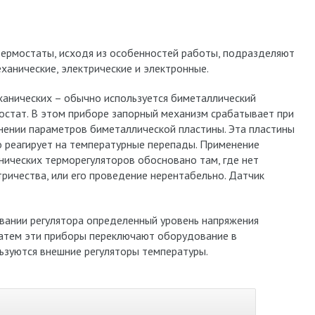
термостаты, исходя из особенностей работы, подразделяют
еханические, электрические и электронные.
ханических – обычно используется биметаллический
остат. В этом приборе запорный механизм срабатывает при
нении параметров биметаллической пластины. Эта пластины
о реагирует на температурные перепады. Применение
нических терморегуляторов обосновано там, где нет
тричества, или его проведение нерентабельно. Датчик
ывании регулятора определенный уровень напряжения
 Затем эти приборы переключают оборудование в
ьзуются внешние регуляторы температуры.