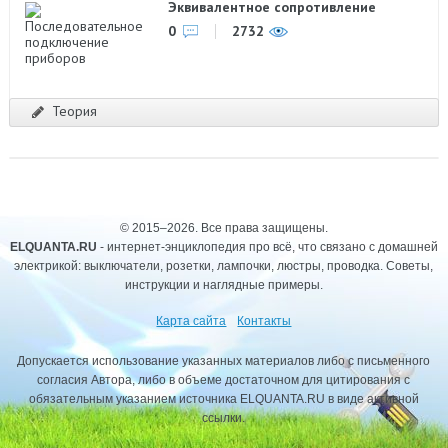
Эквивалентное сопротивление
0
2732
Теория
© 2015–2026. Все права защищены.
ELQUANTA.RU
- интернет-энциклопедия про всё, что связано с домашней
электрикой: выключатели, розетки, лампочки, люстры, проводка. Советы,
инструкции и наглядные примеры.
Карта сайта
Контакты
Допускается использование указанных материалов либо с письменного
согласия Автора, либо в объеме достаточном для цитирования с
обязательным указанием источника ELQUANTA.RU в виде активной
ссылки.