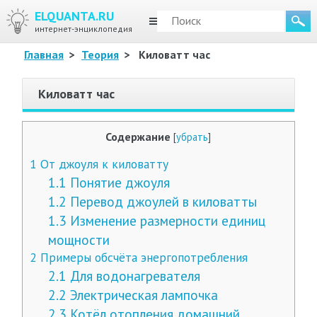
ELQUANTA.RU
МЕНЮ
интернет-энциклопедия
Главная
>
Теория
>
Киловатт час
Киловатт час
Содержание
[
убрать
]
1
От джоуля к киловатту
1.1
Понятие джоуля
1.2
Перевод джоулей в киловатты
1.3
Изменение размерности единиц
мощности
2
Примеры обсчёта энергопотребления
2.1
Для водонагревателя
2.2
Электрическая лампочка
2.3
Котёл отопления домашний