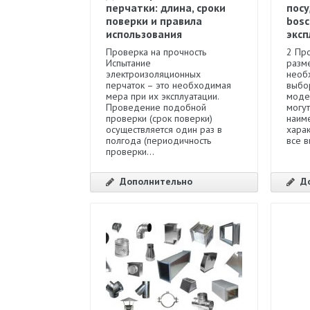
перчатки: длина, сроки
пос
поверки и правила
bosc
использования
экс
Проверка на прочность
2 Пр
Испытание
разм
электроизоляционных
необ
перчаток – это необходимая
выбо
мера при их эксплуатации.
моде
Проведение подобной
могут
проверки (срок поверки)
наим
осуществляется один раз в
харак
полгода (периодичность
все в
проверки...
Дополнительно
Д