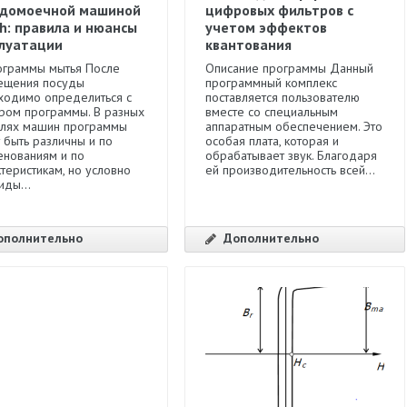
удомоечной машиной
цифровых фильтров с
h: правила и нюансы
учетом эффектов
плуатации
квантования
ограммы мытья После
Описание программы Данный
ещения посуды
программный комплекс
ходимо определиться с
поставляется пользователю
ром программы. В разных
вместе со специальным
лях машин программы
аппаратным обеспечением. Это
 быть различны и по
особая плата, которая и
енованиям и по
обрабатывает звук. Благодаря
теристикам, но условно
ей производительность всей...
иды...
ополнительно
Дополнительно