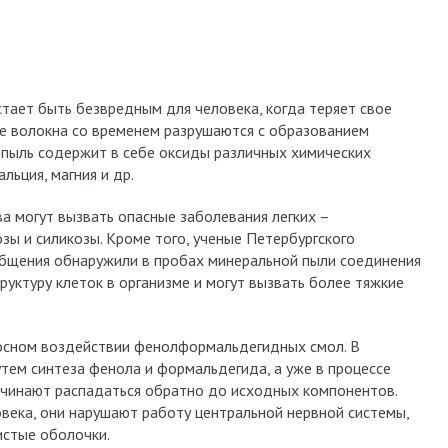
стает быть безвредным для человека, когда теряет свое
ые волокна со временем разрушаются с образованием
а пыль содержит в себе оксиды различных химических
льция, магния и др.
а могут вызвать опасные заболевания легких –
ы и силикозы. Кроме того, ученые Петербургского
общения обнаружили в пробах минеральной пыли соединения
уктуру клеток в организме и могут вызвать более тяжкие
носном воздействии фенолформальдегидных смол. В
ем синтеза фенола и формальдегида, а уже в процессе
ачинают распадаться обратно до исходных компонентов.
века, они нарушают работу центральной нервной системы,
истые оболочки.