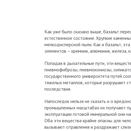
Как уже было сказано выше, базальт пере
естественное состояние. Хрупкие каменн
мелкодисперсной пыли. Как и базальт, эт
элементов – кремния, алюминия, железа, ка
Попадая в дыхательные пути, эти веществ
пневмофиброзы, пневмокониозы, силикатоз
государственного университета путей со
тяжелых металлов, которые разрушают стр
последствия.
Напоследок нельзя не сказать и о вредо
промышленных масштабах их получают пут
эксплуатации готовой минеральной они н
Оба эти вещества крайне опасны для чело
вызывают отравления и раздражают слиз