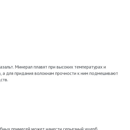
базальт. Минерал плавят при высоких температурах и
, а для придания волокнам прочности к ним подмешивают
ств.
обных примесей может нанести серьезный ущерб