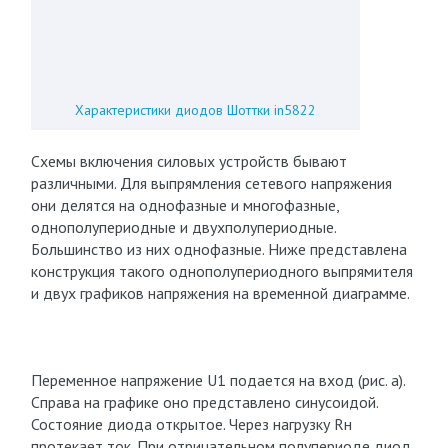
Характеристики диодов Шоттки in5822
Схемы включения силовых устройств бывают
различными. Для выпрямления сетевого напряжения
они делятся на однофазные и многофазные,
однополупериодные и двухполупериодные.
Большинство из них однофазные. Ниже представлена
конструкция такого однополупериодного выпрямителя
и двух графиков напряжения на временной диаграмме.
Переменное напряжение U1 подается на вход (рис. а).
Справа на графике оно представлено синусоидой.
Состояние диода открытое. Через нагрузку Rн
протекает ток. При отрицательном полупериоде диод