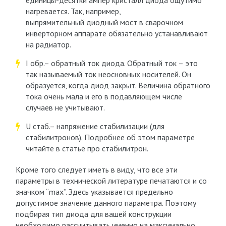
единицы-десятки ампер кристалл диода ощутимо
нагревается. Так, например,
выпрямительный диодный мост в сварочном
инверторном аппарате обязательно устанавливают
на радиатор.
I обр.– обратный ток диода. Обратный ток – это
так называемый ток неосновных носителей. Он
образуется, когда диод закрыт. Величина обратного
тока очень мала и его в подавляющем числе
случаев не учитывают.
U стаб.– напряжение стабилизации (для
стабилитронов). Подробнее об этом параметре
читайте в статье про стабилитрон.
Кроме того следует иметь в виду, что все эти
параметры в технической литературе печатаются и со
значком “max”. Здесь указывается предельно
допустимое значение данного параметра. Поэтому
подбирая тип диода для вашей конструкции
необходимо рассчитывать именно на максимально