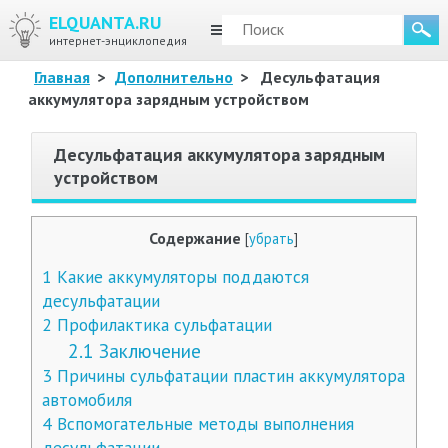
ELQUANTA.RU
МЕНЮ
интернет-энциклопедия
Главная
>
Дополнительно
>
Десульфатация
аккумулятора зарядным устройством
Десульфатация аккумулятора зарядным
устройством
Содержание
[
убрать
]
1
Какие аккумуляторы поддаются
десульфатации
2
Профилактика сульфатации
2.1
Заключение
3
Причины сульфатации пластин аккумулятора
автомобиля
4
Вспомогательные методы выполнения
десульфатации