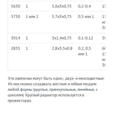
5630
1
5,6х3х0,75
0,2-0,4
150
5730
1 или 2
5,7х3х0,75
0,5 или 1
150
или
300
3014
1
3х1,4х0,75
0,1-0,12
30
2835
1
2,8х3,5х0,8
0,2, 0,5
60,
или 1
150
или
300
Эти лампочки могут быть одно-, двух- и многоцветные.
Из них можно создавать жесткие и гибкие модули
любой формы (круглые, прямоугольные, линейные, с
цоколем). Круглый радиатор используется в
прожекторах.