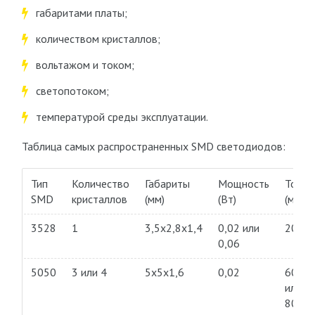
габаритами платы;
количеством кристаллов;
вольтажом и током;
светопотоком;
температурой среды эксплуатации.
Таблица самых распространенных SMD светодиодов:
Тип
Количество
Габариты
Мощность
Ток
SMD
кристаллов
(мм)
(Вт)
(мА)
3528
1
3,5х2,8х1,4
0,02 или
20
0,06
5050
3 или 4
5х5х1,6
0,02
60
или
80