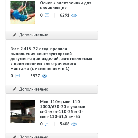
Основы электроники для
начинающих
0
6291
Дополнительно
Гост 2.413-72 ескд. правила
выполнения конструкторской
документации изделий, изготовляемых
с применением электрического
монтажа (с изменением n 1)
0
5937
Дополнительно
Мкп-110м; мкп-110-
1000/630-20 с узлами
м-1-мкп-110-25 м-1-
мкп-110-31,5 вм-35
0
5408
Дополнительно