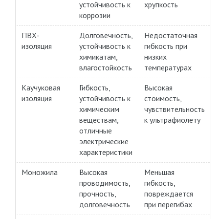
устойчивость к
хрупкость
коррозии
ПВХ-
Долговечность,
Недостаточная
изоляция
устойчивость к
гибкость при
химикатам,
низких
влагостойкость
температурах
Каучуковая
Гибкость,
Высокая
изоляция
устойчивость к
стоимость,
химическим
чувствительность
веществам,
к ультрафиолету
отличные
электрические
характеристики
Моножила
Высокая
Меньшая
проводимость,
гибкость,
прочность,
повреждается
долговечность
при перегибах