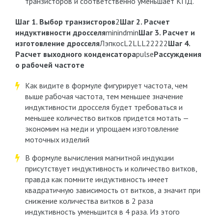
транзисторов и соответственно уменьшает КПД.
Шаг 1. Выбор транзисторов
2
Шаг 2. Расчет
индуктивности дросселя
min
ind
min
Шаг 3. Расчет и
изготовление дросселя
Лэпкос
L
2
L
L
L
22222
Шаг 4.
Расчет выходного конденсатора
pulse
Рассуждения
о рабочей частоте
Как видите в формуле фигурирует частота, чем
выше рабочая частота, тем меньшее значение
индуктивности дросселя будет требоваться и
меньшее количество витков придется мотать —
экономим на меди и упрощаем изготовление
моточных изделий
В формуле вычисления магнитной индукции
присутствует индуктивность и количество витков,
правда как помните индуктивность имеет
квадратичную зависимость от витков, а значит при
снижение количества витков в 2 раза
индуктивность уменьшится в 4 раза. Из этого