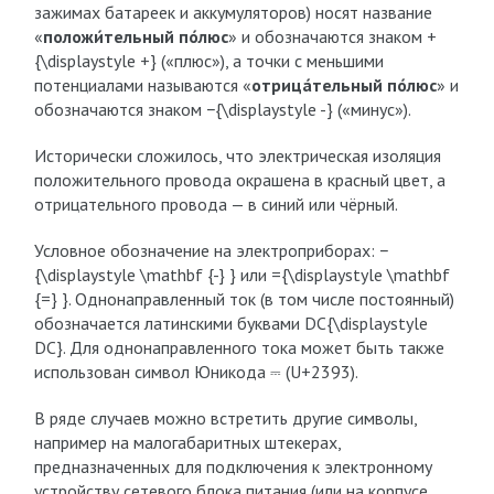
зажимах батареек и аккумуляторов) носят название
«
положи́тельный по́люс
» и обозначаются знаком +
{\displaystyle +} («плюс»), а точки с меньшими
потенциалами называются «
отрица́тельный по́люс
» и
обозначаются знаком −{\displaystyle -} («минус»).
Исторически сложилось, что электрическая изоляция
положительного провода окрашена в красный цвет, а
отрицательного провода — в синий или чёрный.
Условное обозначение на электроприборах: −
{\displaystyle \mathbf {-} } или ={\displaystyle \mathbf
{=} }. Однонаправленный ток (в том числе постоянный)
обозначается латинскими буквами DC{\displaystyle
DC}. Для однонаправленного тока может быть также
использован символ Юникода ⎓ (U+2393).
В ряде случаев можно встретить другие символы,
например на малогабаритных штекерах,
предназначенных для подключения к электронному
устройству сетевого блока питания (или на корпусе