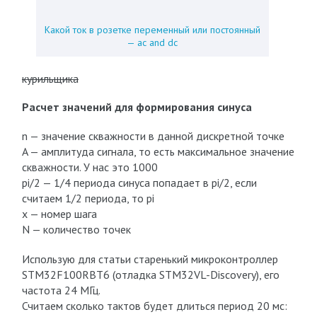
Какой ток в розетке переменный или постоянный
— ac and dc
курильщика
Расчет значений для формирования синуса
n — значение скважности в данной дискретной точке
A — амплитуда сигнала, то есть максимальное значение
скважности. У нас это 1000
pi/2 — 1/4 периода синуса попадает в pi/2, если
считаем 1/2 периода, то pi
x — номер шага
N — количество точек
Использую для статьи старенький микроконтроллер
STM32F100RBT6 (отладка STM32VL-Discovery), его
частота 24 МГц.
Считаем сколько тактов будет длиться период 20 мс: