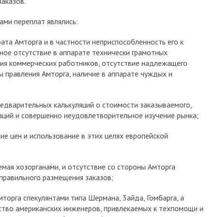
заказов.
ами переплат являлись:
ата Амторга и в частности неприспособленность его к
ное отсутствие в аппарате технически грамотных
ия коммерческих работников, отсутствие надлежащего
 правления Амторга, наличие в аппарате чуждых и
редварительных калькуляций о стоимости заказываемого,
аций и совершенно неудовлетворительное изучение рынка;
ие цен и использование в этих целях европейской
емая хозорганами, и отсутствие со стороны Амторга
правильного размещения заказов;
торга спекулянтами типа Шермана, 3айда, Гомбарга, а
ество американских инженеров, привлекаемых к техпомощи и