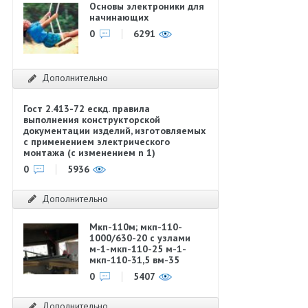
Основы электроники для
начинающих
0
6291
Дополнительно
Гост 2.413-72 ескд. правила
выполнения конструкторской
документации изделий, изготовляемых
с применением электрического
монтажа (с изменением n 1)
0
5936
Дополнительно
Мкп-110м; мкп-110-
1000/630-20 с узлами
м-1-мкп-110-25 м-1-
мкп-110-31,5 вм-35
0
5407
Дополнительно