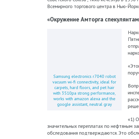
Всемирного торгового центра в Нью-Йорк
«Окружение Амторга спекулянтам
Нарк
Пятн
отпр
нарк
«Это
пору
Samsung electronics r7040 robot
vacuum wi-fi connectivity, ideal for
Вопр
carpets, hard floors, and pet hair
инсп
with 3510pa strong performance,
works with amazon alexa and the
расс
google assistant, neutral gray
реше
«1) 
значительных переплатах по нефтяным за
обследования подтверждаются. Это обсл