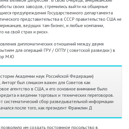
емя Великой депрессии . В свою очередь, американские
аботы своих заводов, стремились выйти на обширные
ющиеся предупреждения Государственного департамента
атического представительства в СССР правительство США не
ериканцев, ведущих там бизнес, и любые компании,
 на свой страх и риск».
ановления дипломатических отношений между двумя
рытием для операций ГРУ / ОГПУ ( советской разведки ) в
сор М.Ю
истории Академии наук Российской Федерации)
д Амторг был слишком важен для Советов как
овое агентство в США, и его основное внимание было
кредита и ведении торговых и технических переговоров.
от систематический сбор разведывательной информации
ачался после того, как президент Франклин Д
о позволило им создать постоянное посольство в