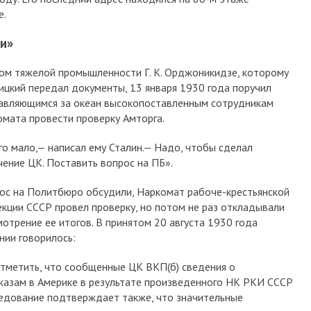
е.
и»
ом тяжелой промышленности Г. К. Орджоникидзе, которому
ицкий передал документы, 13 января 1930 года поручил
авляющимся за океан высокопоставленным сотрудникам
омата провести проверку Амторга.
го мало,— написал ему Сталин.— Надо, чтобы сделал
чение ЦК. Поставить вопрос на ПБ».
ос на Политбюро обсудили, Наркомат рабоче-крестьянской
екции СССР провел проверку, но потом не раз откладывали
мотрение ее итогов. В принятом 20 августа 1930 года
нии говорилось:
Отметить, что сообщенные ЦК ВКП(б) сведения о
казам в Америке в результате произведенного НК РКИ СССР
едование подтверждает также, что значительные