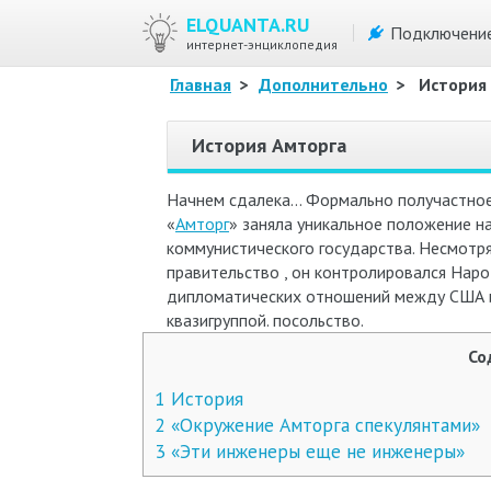
ELQUANTA.RU
Подключени
интернет-энциклопедия
Главная
>
Дополнительно
>
История
История Амторга
Начнем сдалека… Формально получастное
«
Амторг
» заняла уникальное положение н
коммунистического государства. Несмотря
правительство , он контролировался Нар
дипломатических отношений между США и
квазигруппой. посольство.
Со
1
История
2
«Окружение Амторга спекулянтами»
3
«Эти инженеры еще не инженеры»