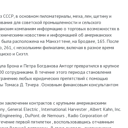
з СССР, в основном пиломатериалы, меха, лен, щетину и
дования для советской промышленности и сельского
канским компаниям информацию о торговых возможностях в
ехническими новостями и информацией об американских
 была расположена на Манхэттене, на Бродвее, 165. После
, 261, с несколькими филиалами, включая в разное время
циско и Сиэтл.
ла Брона и Петра Богданова Амторг превратился в крупное
00 сотрудниками. В течение этого периода становления
странению любых юридических препятствий с помощью
ы Томаса Д. Тэчера . Основным финансовым консультантом
ри заключении контрактов с крупными американскими
 General Electric , International Harvester , Albert Kahn, Inc.
yn Engineering , DuPont. de Nemours , Radio Corporation of
 течение первой пятилетки , воспользовавшись отчаянным