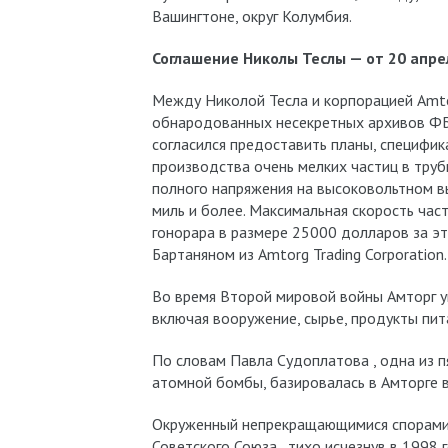
Вашингтоне, округ Колумбия.
Соглашение Николы Теслы — от 20 апрел
Между Николой Тесла и корпорацией Amtor
обнародованных несекретных архивов ФБР 
согласился предоставить планы, специфик
производства очень мелких частиц в труб
полного напряжения на высоковольтном вы
миль и более. Максимальная скорость част
гонорара в размере 25000 долларов за э
Бартаняном из Amtorg Trading Corporation.
Во время Второй мировой войны Амторг у
включая вооружение, сырье, продукты пит
По словам Павла Судоплатова , одна из п
атомной бомбы, базировалась в Амторге 
Окруженный непрекращающимися спорами,
Советского Союза , тихо исчезнув в 1998 