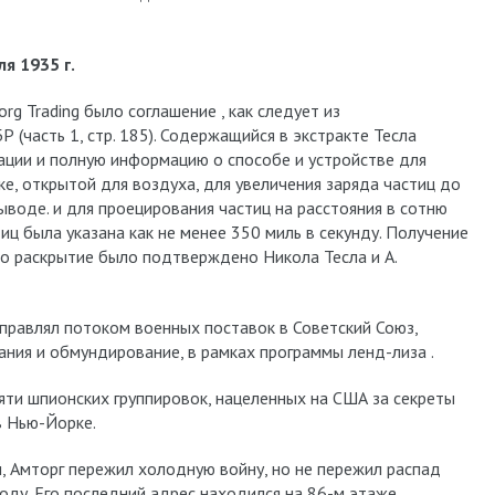
я 1935 г.
g Trading было соглашение , как следует из
(часть 1, стр. 185). Содержащийся в экстракте Тесла
ации и полную информацию о способе и устройстве для
ке, открытой для воздуха, для увеличения заряда частиц до
воде. и для проецирования частиц на расстояния в сотню
иц была указана как не менее 350 миль в секунду. Получение
то раскрытие было подтверждено Никола Тесла и А.
правлял потоком военных поставок в Советский Союз,
ания и обмундирование, в рамках программы ленд-лиза .
яти шпионских группировок, нацеленных на США за секреты
в Нью-Йорке.
 Амторг пережил холодную войну, но не пережил распад
году. Его последний адрес находился на 86-м этаже