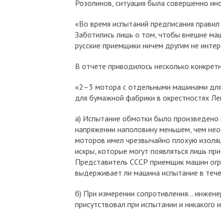
Розолинов, ситуация была совершенно ино
«Во время испытаний предписания правил 
Заботились лишь о том, чтобы внешне маш
русские приемщики ничем другим не интер
В отчете приводилось несколько конкрет
«2–3 мотора с отдельными машинами для
для бумажной фабрики в окрестностях Ле
а) Испытание обмотки было произведено н
напряжении наполовину меньшем, чем необ
моторов имел чрезвычайно плохую изоляц
искры, которые могут появляться лишь пр
Представитель СССР приемщик машин огра
выдерживает ли машина испытание в тече
б) При измерении сопротивления… инженер
присутствовал при испытании и никакого и