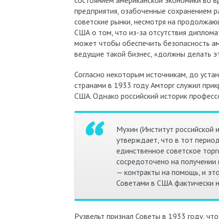
состоянием американской экономики во вр
предприятия, озабоченные сохранением р
советские рынки, несмотря на продолжа
США о том, что из-за отсутствия диплом
может чтобы обеспечить безопасность ам
ведущие такой бизнес, «должны делать это
Согласно некоторым источникам, до уст
странами в 1933 году Амторг служил прик
США. Однако российский историк профес
Мухин (Институт российской 
утверждает, что в тот перио
единственное советское торг
сосредоточено на получении 
— контракты на помощь, и эт
Советами в США фактически н
Рузвельт признал Советы в 1933 году, чт