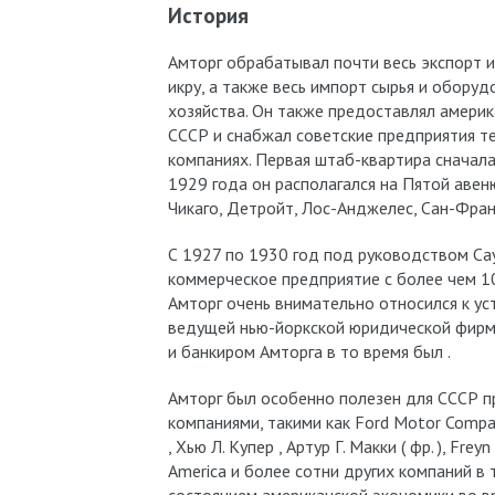
История
Амторг обрабатывал почти весь экспорт и
икру, а также весь импорт сырья и обору
хозяйства. Он также предоставлял амери
СССР и снабжал советские предприятия т
компаниях. Первая штаб-квартира сначала
1929 года он располагался на Пятой авеню
Чикаго, Детройт, Лос-Анджелес, Сан-Фран
С 1927 по 1930 год под руководством Сау
коммерческое предприятие с более чем 1
Амторг очень внимательно относился к у
ведущей нью-йоркской юридической фирм
и банкиром Амторга в то время был .
Амторг был особенно полезен для СССР п
компаниями, такими как Ford Motor Company ,
, Хью Л. Купер , Артур Г. Макки ( фр. ), Fre
America и более сотни других компаний в