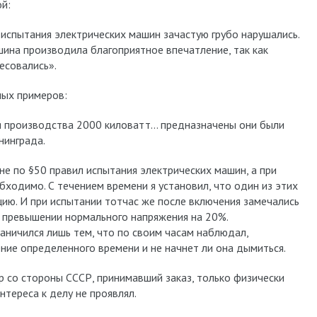
й:
испытания электрических машин зачастую грубо нарушались.
ина производила благоприятное впечатление, так как
есовались».
ных примеров:
 производства 2000 киловатт… предназначены они были
нинграда.
е по §50 правил испытания электрических машин, а при
ходимо. С течением времени я установил, что один из этих
ию. И при испытании тотчас же после включения замечались
и превышении нормального напряжения на 20%.
ничился лишь тем, что по своим часам наблюдал,
ние определенного времени и не начнет ли она дымиться.
 со стороны СССР, принимавший заказ, только физически
нтереса к делу не проявлял.