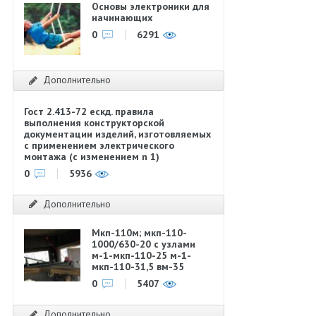
Основы электроники для
начинающих
0
6291
Дополнительно
Гост 2.413-72 ескд. правила
выполнения конструкторской
документации изделий, изготовляемых
с применением электрического
монтажа (с изменением n 1)
0
5936
Дополнительно
Мкп-110м; мкп-110-
1000/630-20 с узлами
м-1-мкп-110-25 м-1-
мкп-110-31,5 вм-35
0
5407
Дополнительно