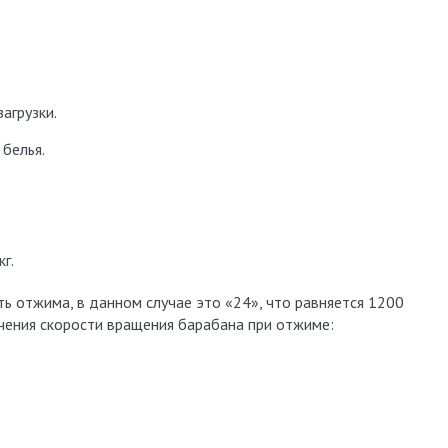
агрузки.
 белья.
г.
ь отжима, в данном случае это «24», что равняется 1200
ачения скорости вращения барабана при отжиме: