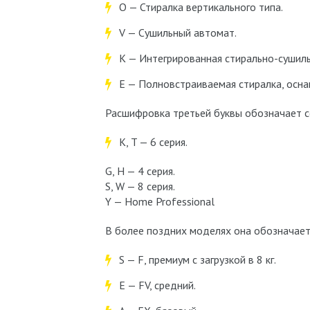
О — Стиралка вертикального типа.
V — Сушильный автомат.
K — Интегрированная стирально-сушиль
E — Полновстраиваемая стиралка, осна
Расшифровка третьей буквы обозначает с
K, T — 6 серия.
G, H — 4 серия.
S, W — 8 серия.
Y — Home Professional
В более поздних моделях она обозначает 
S — F, премиум с загрузкой в 8 кг.
E — FV, средний.