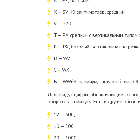
A — FX, базовый.
X — SV, 40 сантиметров, средний.
V — P20.
T — PV, средний с вертикальным типом з
R — PX, базовый, вертикальная загрузка
D — WV.
C — WX.
B — WW68, премиум, загрузка белья в 9 к
Далее идут цифры, обозначающие скорост
оборотов за минуту. Есть и другие обозн
12 — 600,
16 — 800,
20 — 1000,