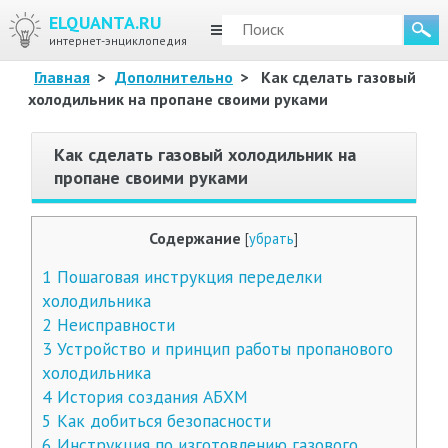
ELQUANTA.RU
МЕНЮ
интернет-энциклопедия
Главная
>
Дополнительно
>
Как сделать газовый
холодильник на пропане своими руками
Как сделать газовый холодильник на
пропане своими руками
Содержание
[
убрать
]
1
Пошаговая инструкция переделки
холодильника
2
Неисправности
3
Устройство и принцип работы пропанового
холодильника
4
История создания АБХМ
5
Как добиться безопасности
6
Инструкция по изготовлению газового