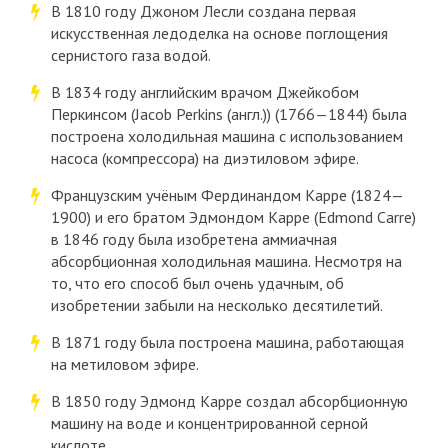
В 1810 году Джоном Лесли создана первая
искусственная ледоделка на основе поглощения
сернистого газа водой.
В 1834 году английским врачом Джейкобом
Перкинсом (Jacob Perkins (англ.)) (1766—1844) была
построена холодильная машина с использованием
насоса (компрессора) на диэтиловом эфире.
Французским учёным Фердинандом Карре (1824—
1900) и его братом Эдмондом Карре (Edmond Carre)
в 1846 году была изобретена аммиачная
абсорбционная холодильная машина. Несмотря на
то, что его способ был очень удачным, об
изобретении забыли на несколько десятилетий.
В 1871 году была построена машина, работающая
на метиловом эфире.
В 1850 году Эдмонд Карре создал абсорбционную
машину на воде и концентрированной серной
кислоте.