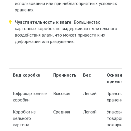
использовании или при неблагоприятных условиях
хранения.
Чувствительность к влаге:
Большинство
картонных коробок не выдерживают длительного
воздействия влаги, что может привести к их
деформации или разрушению.
Вид коробки
Прочность
Вес
Основное
применени
Гофрокартонные
Высокая
Легкий
Транспорти
коробки
хранение
Коробки из
Средняя
Легкий
Упаковка ле
цельного
товаров,
картона
подарков