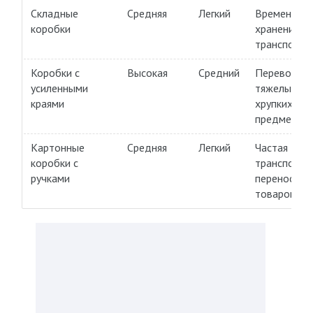
Складные
Средняя
Легкий
Временное
коробки
хранение,
транспорти
Коробки с
Высокая
Средний
Перевозка
усиленными
тяжелых ил
краями
хрупких
предметов
Картонные
Средняя
Легкий
Частая
коробки с
транспорти
ручками
переноска
товаров