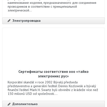
наименование изделия, предназначенного для соединения
проводников в соответствии с принципиальной
электрической...
Электропроводка
Сертификаты соответствия ооо «тайко
электроникс рус»
Korporátní skandál v roce 2002 Bývalý předseda
představenstva a generální ředitel Dennis Kozlowski a bývalý
finanční ředitel Mark H. Swartz byli obviněni z krádeže více než
150 milionů USD od společnosti....
Дополнительно