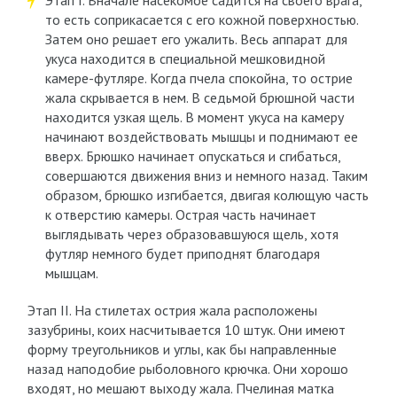
Этап I. Вначале насекомое садится на своего врага,
то есть соприкасается с его кожной поверхностью.
Затем оно решает его ужалить. Весь аппарат для
укуса находится в специальной мешковидной
камере-футляре. Когда пчела спокойна, то острие
жала скрывается в нем. В седьмой брюшной части
находится узкая щель. В момент укуса на камеру
начинают воздействовать мышцы и поднимают ее
вверх. Брюшко начинает опускаться и сгибаться,
совершаются движения вниз и немного назад. Таким
образом, брюшко изгибается, двигая колющую часть
к отверстию камеры. Острая часть начинает
выглядывать через образовавшуюся щель, хотя
футляр немного будет приподнят благодаря
мышцам.
Этап II. На стилетах острия жала расположены
зазубрины, коих насчитывается 10 штук. Они имеют
форму треугольников и углы, как бы направленные
назад наподобие рыболовного крючка. Они хорошо
входят, но мешают выходу жала. Пчелиная матка