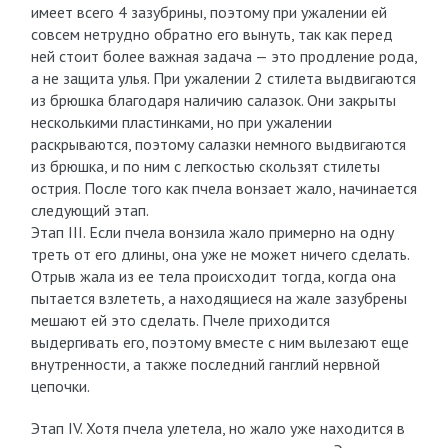
имеет всего 4 зазубрины, поэтому при ужалении ей
совсем нетрудно обратно его вынуть, так как перед
ней стоит более важная задача — это продление рода,
а не защита улья. При ужалении 2 стилета выдвигаются
из брюшка благодаря наличию салазок. Они закрыты
несколькими пластинками, но при ужалении
раскрываются, поэтому салазки немного выдвигаются
из брюшка, и по ним с легкостью скользят стилеты
острия. После того как пчела вонзает жало, начинается
следующий этап.
Этап III. Если пчела вонзила жало примерно на одну
треть от его длины, она уже не может ничего сделать.
Отрыв жала из ее тела происходит тогда, когда она
пытается взлететь, а находящиеся на жале зазубрены
мешают ей это сделать. Пчеле приходится
выдергивать его, поэтому вместе с ним вылезают еще
внутренности, а также последний ганглий нервной
цепочки.
Этап IV. Хотя пчела улетела, но жало уже находится в