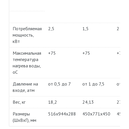
Потребляемая
2,5
1,5
2
мощность,
кВт
Максимальная
+75
+75
+75
температура
нагрева воды,
оС
Давление на
от 0,5 до 7
от 1 до 7,5
от 0,
входе, атм
Вес, кг
18,2
24,13
27,4
Размеры
516х944х288
450х771х450
454х
(ШхВхГ), мм