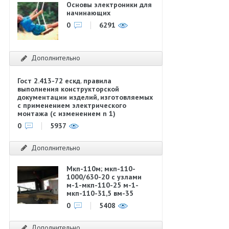
Основы электроники для
начинающих
0
6291
Дополнительно
Гост 2.413-72 ескд. правила
выполнения конструкторской
документации изделий, изготовляемых
с применением электрического
монтажа (с изменением n 1)
0
5937
Дополнительно
Мкп-110м; мкп-110-
1000/630-20 с узлами
м-1-мкп-110-25 м-1-
мкп-110-31,5 вм-35
0
5408
Дополнительно