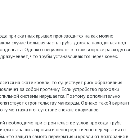
ода при скатных крышах производится на как можно
таком случае большая часть трубы должна находиться под
конденсата. Однако специалисты в этом вопросе расходятся
одразумевает, что трубы устанавливаются через конек.
ется на скате кровли, то существует риск образования
овлечет за собой протечку. Если устройство проходки
ропильной системы нарушается. Поэтому дополнительно
репятствует строительству мансарды. Однако такой вариант
тоту монтажа и отсутствие снежных карманов.
й необходимо при строительстве узлов прохода трубы
оводится защита кровли и непосредственно перекрытия от
ы. Это защита самого перекрытия и кровли от возгорания в