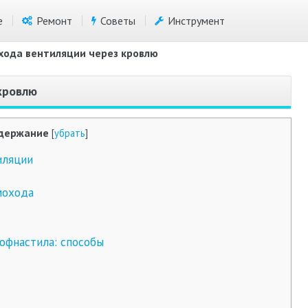
е
Ремонт
Советы
Инструмент
хода вентиляции через кровлю
кровлю
держание
[
убрать
]
иляции
мохода
офнастила: способы