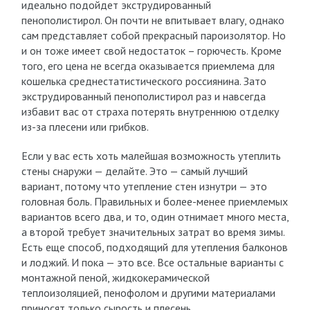
идеально подойдет экструдированный
пенополистирол. Он почти не впитывает влагу, однако
сам представляет собой прекрасный пароизолятор. Но
и он тоже имеет свой недостаток – горючесть. Кроме
того, его цена не всегда оказывается приемлема для
кошелька среднестатистического россиянина. Зато
экструдированный пенополистирол раз и навсегда
избавит вас от страха потерять внутреннюю отделку
из-за плесени или грибков.
Если у вас есть хоть малейшая возможность утеплить
стены снаружи — делайте. Это — самый лучший
вариант, потому что утепление стен изнутри — это
головная боль. Правильных и более-менее приемлемых
вариантов всего два, и то, один отнимает много места,
а второй требует значительных затрат во время зимы.
Есть еще способ, подходящий для утепления балконов
и лоджий. И пока — это все. Все остальные варианты с
монтажной пеной, жидкокерамической
теплоизоляцией, пенофолом и другими материалами
приносят только сырость и плесень.