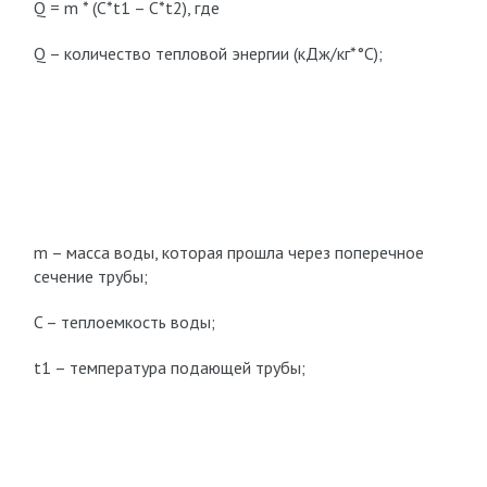
Q = m * (C*t
1
– C*t
2
), где
Q – количество тепловой энергии (кДж/кг*°C);
m – масса воды, которая прошла через поперечное
сечение трубы;
C – теплоемкость воды;
t
1
– температура подающей трубы;