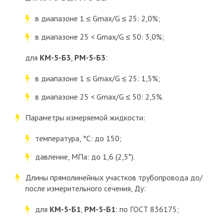
в диапазоне 1 ≤ G
max
/G ≤ 25: 2,0%;
в диапазоне 25 < G
max
/G ≤ 50: 3,0%;
для
КМ-5-Б3
,
РМ-5-Б3
:
в диапазоне 1 ≤ G
max
/G ≤ 25: 1,5%;
в диапазоне 25 < G
max
/G ≤ 50: 2,5%.
Параметры измеряемой жидкости:
температура, °C: до 150;
давление, МПа: до 1,6 (2,5*).
Длины прямолинейных участков трубопровода до/
после измерительного сечения, Ду:
для
КМ-5-Б1
,
РМ-5-Б1
: по ГОСТ 836175;