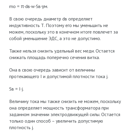
m
о
= π∙d
в
∙w∙S
в
∙γ
м
.
В свою очередь диаметр d
в
определяет
индуктивность Т. Поэтому его мы уменьшить не
можем, поскольку это в конечном итоге повлечет за
собой уменьшение ЭДС, а это не допустимо.
Также нельзя снизить удельный вес меди. Остается
снижать площадь поперечно сечения витка.
Она в свою очередь зависит от величины
протекающего I и допустимой плотности тока j.
S
в
= I∙j.
Величину тока мы также снизить не можем, поскольку
она определяет мощность трансформатора при
заданном значении электродвижущей силы. Остается
только один способ – увеличить допустимую
плотность j.