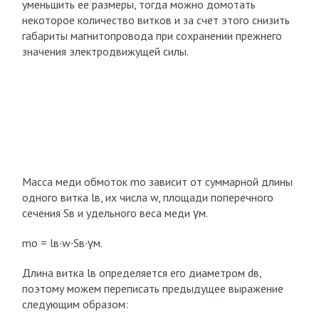
уменьшить ее размеры, тогда можно домотать
некоторое количество витков и за счет этого снизить
габариты магнитопровода при сохранении прежнего
значения электродвижущей силы.
Масса меди обмоток m
о
зависит от суммарной длины
одного витка l
в
, их числа w, площади поперечного
сечения S
в
и удельного веса меди γ
м
.
m
о
= l
в
∙w∙S
в
∙γ
м
.
Длина витка l
в
определяется его диаметром d
в
,
поэтому можем переписать предыдущее выражение
следующим образом: