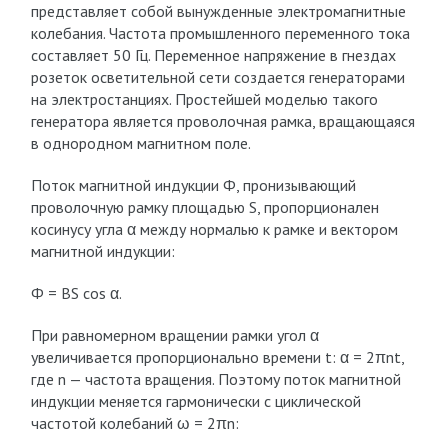
представляет собой вынужденные элек­тромагнитные
колебания. Частота промышленного переменного тока
составляет 50 Гц. Переменное напряжение в гнездах
розеток осветительной сети создается генераторами
на электростанциях. Простейшей моделью такого
генератора является проволочная рамка, вращающаяся
в однород­ном магнитном поле.
Поток магнитной индукции Ф, пронизы­вающий
проволочную рамку площадью S, пропорционален
косинусу угла α между нормалью к рамке и вектором
магнитной индукции:
Ф = BS cos α.
При равномерном вращении рамки угол α
увеличивается пропорционально времени t: α = 2πnt,
где n — частота вращения. Поэтому поток магнитной
индукции меняется гармонически с цикли­ческой
частотой колебаний ω = 2πn: