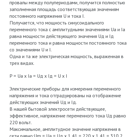
провалы между полупериодами, получится полностью
заполненная площадь соответствующая значениям
постоянного напряжения U и тока I.
Получается, что мощность синусоидального
переменного тока с амплитудными значениями Ua и Ia
равна мощности действующего значения Uд и Iд
переменного тока и равна мощности постоянного тока
со значениями U и I.
Одна и та же электрическая мощность, выраженная в
трех видах.
P = Ua х Ia = Uд х Iд = U х I
Электрические приборы для измерения переменного
напряжения и тока отградуированы на отображение
действующих значений Uд и Iд.
В нашей бытовой электросети действующее,
эффективное, напряжение переменного тока Uд равно
220 вольт.
Максимальное, амплитудное значение напряжения в
сети равно:Um = Ua = Uд х 1,41 = 220 х 1,41 = 310,2