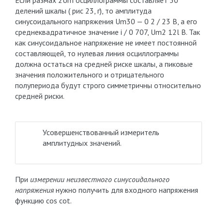
Если размах 2Um осциллограммы составляет 30
делений шкалы ( рис 23, г), то амплитуда
синусоидального напряжения Um30 — 0 2 / 23 В, а его
среднеквадратичное значение i / 0 707, Um2 12l В. Так
как синусоидальное напряжение не имеет постоянной
составляющей, то нулевая линия осциллограммы
должна остаться на средней риске шкалы, а пиковые
значения положительного и отрицательного
полупериода будут строго симметричны относительно
средней риски.
Усовершенствованный измеритель
амплитудных значений.
При
измерении неизвестного синусоидального
напряжения
нужно получить для входного напряжения
функцию cos cot.