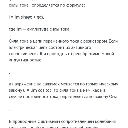
силы тока i определяется по формуле:
i = I
m
sin(φt + φ
с
),
где I
m
— амплитуда силы тока.
Сила тока в цепи переменного тока с резистором. Если
электрическая цепь состоит из активного
сопротивления R и проводов с пренебрежимо малой
индуктивностью
,
а напряжение на зажимах меняется по гармоническому
закону u = U
m
cos ωt, то сила тока в нем, как и в
случае постоянного тока, определяется по закону Ома:
.
В проводнике с активным сопротивлением колебания
силы тока по фазе совпадают с колебаниями