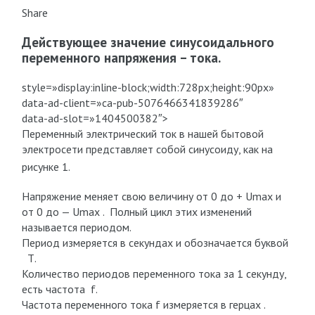
Share
Действующее значение синусоидального
переменного напряжения – тока.
style=»display:inline-block;width:728px;height:90px»
data-ad-client=»ca-pub-5076466341839286″
data-ad-slot=»1404500382″>
Переменный электрический ток в нашей бытовой
электросети представляет собой синусоиду, как на
рисунке 1.
Напряжение меняет свою величину от 0 до + Umax и
от 0 до — Umax . Полный цикл этих изменений
называется периодом.
Период измеряется в секундах и обозначается буквой
Т.
Количество периодов переменного тока за 1 секунду,
есть частота f.
Частота переменного тока f измеряется в герцах .