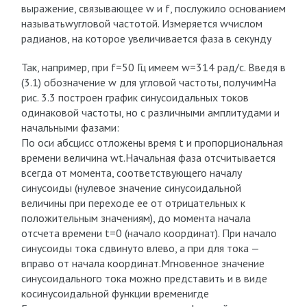
выражение, связывающее w и f, послужило основанием
называтьwугловой частотой. Измеряется wчислом
радианов, на которое увеличивается фаза в секунду
Так, например, при f=50 Гц имеем w=314 рад/с. Введя в
(3.1) обозначение w для угловой частоты, получимНа
рис. 3.3 построен график синусоидальных токов
одинаковой частоты, но с различными амплитудами и
начальными фазами:
По оси абсцисс отложены время t и пропорциональная
времени величина wt.Начальная фаза отсчитывается
всегда от момента, соответствующего началу
синусоиды (нулевое значение синусоидальной
величины при переходе ее от отрицательных к
положительным значениям), до момента начала
отсчета времени t=0 (начало координат). При начало
синусоиды тока сдвинуто влево, а при для тока —
вправо от начала координат.Мгновенное значение
синусоидального тока можно представить и в виде
косинусоидальной функции временигде