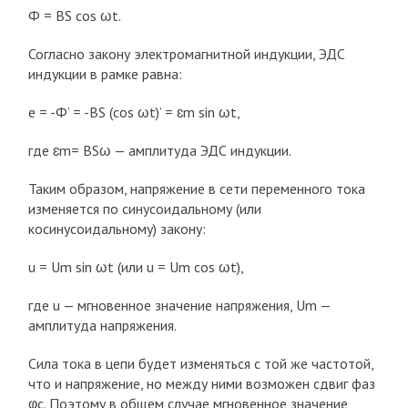
Ф = BS cos ωt.
Согласно закону электромагнитной индукции, ЭДС
индукции в рамке равна:
е = -Ф’ = -BS (cos ωt)’ = ɛ
m
sin ωt,
где ɛ
m
= BSω — амплитуда ЭДС индукции.
Таким образом, напряжение в сети переменного тока
изменяется по синусоидальному (или
косинусоидальному) закону:
u = U
m
sin ωt (или u = U
m
cos ωt),
где u — мгновенное значение напряжения, U
m
—
амплитуда напряжения.
Сила тока в цепи будет изменяться с той же частотой,
что и напряжение, но между ними возможен сдвиг фаз
φ
с
. Поэтому в общем случае мгновенное значение