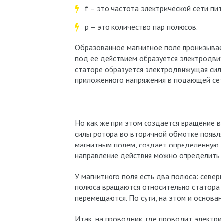
f – это частота электрической сети пита
p – это количество пар полюсов.
Образованное магнитное поле пронизывает
под ее действием образуется электродви
статоре образуется электродвижущая сила
приложенного напряжения в подающей сет
Но как же при этом создается вращение 
силы ротора во вторичной обмотке появл
магнитным полем, создает определенную э
направление действия можно определить п
У магнитного поля есть два полюса: север
полюса вращаются относительно статора п
перемещаются. По сути, на этом и основа
Итак, на проводник, где проводит электри