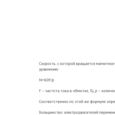
Скорость, с которой вращается магнитно
уравнению:
N=60f/p
f – частота тока в обмотке, Гц, p – колич
Соответственно по этой же формуле опре
Большинство электродвигателей переменн