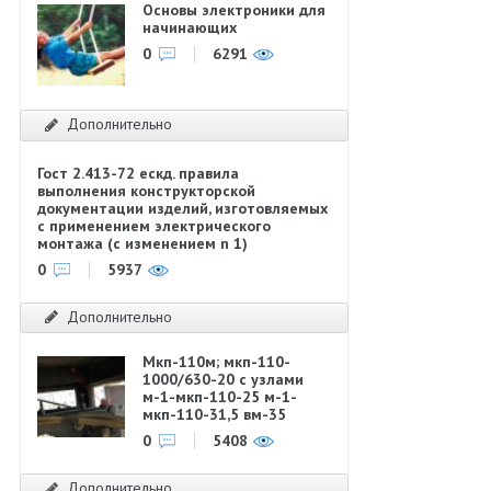
Основы электроники для
начинающих
0
6291
Дополнительно
Гост 2.413-72 ескд. правила
выполнения конструкторской
документации изделий, изготовляемых
с применением электрического
монтажа (с изменением n 1)
0
5937
Дополнительно
Мкп-110м; мкп-110-
1000/630-20 с узлами
м-1-мкп-110-25 м-1-
мкп-110-31,5 вм-35
0
5408
Дополнительно