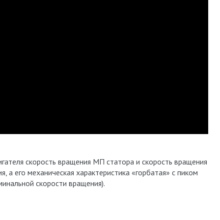
игателя скорость вращения МП статора и скорость вращения
я, а его механическая характеристика «горбатая» с пиком
минальной скорости вращения).