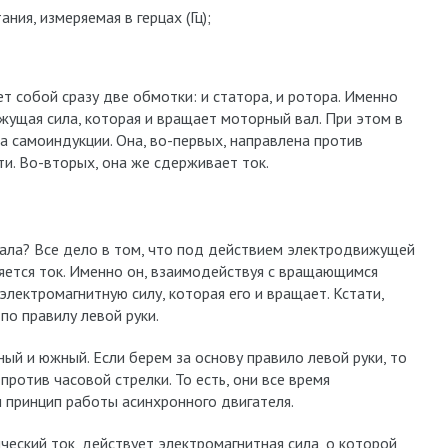
ния, измеряемая в герцах (Гц);
 собой сразу две обмотки: и статора, и ротора. Именно
жущая сила, которая и вращает моторный вал. При этом в
 самоиндукции. Она, во-первых, направлена против
и. Во-вторых, она же сдерживает ток.
вала? Все дело в том, что под действием электродвижущей
яется ток. Именно он, взаимодействуя с вращающимся
лектромагнитную силу, которая его и вращает. Кстати,
о правилу левой руки.
ный и южный. Если берем за основу правило левой руки, то
ротив часовой стрелки. То есть, они все время
н принцип работы асинхронного двигателя.
ческий ток, действует электромагнитная сила, о которой