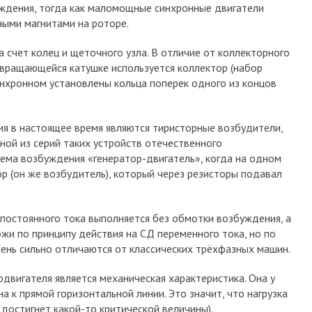
уждения, тогда как маломощные синхронные двигатели
ными магнитами на роторе.
 счет колец и щеточного узла. В отличие от коллекторного
 вращающейся катушке используется коллектор (набор
инхронном установлены кольца поперек одного из концов
я в настоящее время являются тиристорные возбудители,
ной из серий таких устройств отечественного
тема возбуждения «генератор-двигатель», когда на одном
ор (он же возбудитель), который через резисторы подавал
 постоянного тока выполняется без обмотки возбуждения, а
ожи по принципу действия на СД переменного тока, но по
ень сильно отличаются от классических трёхфазных машин.
двигателя является механическая характеристика. Она у
 к прямой горизонтальной линии. Это значит, что нагрузка
е достигнет какой-то критической величины).