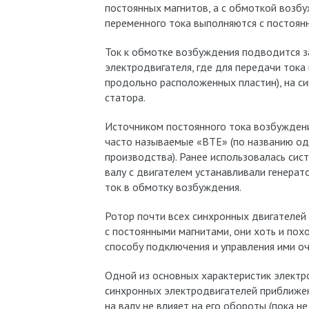
постоянных магнитов, а с обмоткой возб
переменного тока выполняются с постоян
Ток к обмотке возбуждения подводится за
электродвигателя, где для передачи тока
продольно расположенных пластин), на с
статора.
Источником постоянного тока возбуждени
часто называемые «ВТЕ» (по названию од
производства). Ранее использовалась сис
валу с двигателем устанавливали генерат
ток в обмотку возбуждения.
Ротор почти всех синхронных двигателей
с постоянными магнитами, они хоть и пох
способу подключения и управления ими оч
Одной из основных характеристик электро
синхронных электродвигателей приближена
на валу не влияет на его обороты (пока н