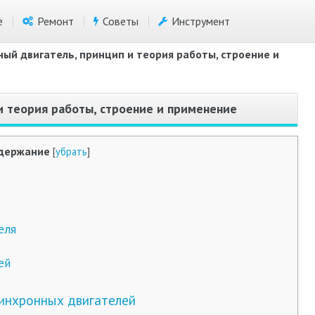
е
Ремонт
Советы
Инструмент
ый двигатель, принцип и теория работы, строение и
и теория работы, строение и применение
держание
[
убрать
]
еля
ей
инхронных двигателей