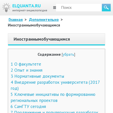
ELQUANTA.RU
МЕНЮ
интернет-энциклопедия
Главная
>
Дополнительно
>
Иностраннымобучающимся
Иностраннымобучающимся
Содержание
[
убрать
]
1
О факультете
2
Опыт и знания
3
Нормативные документы
4
Внедрение разработок университета (2017
год)
5
Ключевые инициативы по формированию
региональных проектов
6
СамГТУ сегодня
7
Продвижение и популяризация разработок