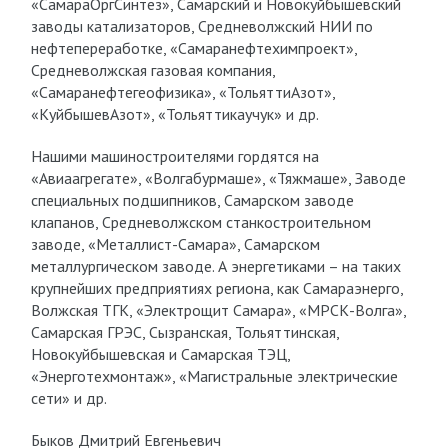
«СамараОргСинтез», Самарский и Новокуйбышевский
заводы катализаторов, Средневолжский НИИ по
нефтепереработке, «Самаранефтехимпроект»,
Средневолжская газовая компания,
«Самаранефтегеофизика», «ТольяттиАзот»,
«КуйбышевАзот», «Тольяттикаучук» и др.
Нашими машиностроителями гордятся на
«Авиаагрегате», «Волгабурмаше», «Тяжмаше», Заводе
специальных подшипников, Самарском заводе
клапанов, Средневолжском станкостроительном
заводе, «Металлист-Самара», Самарском
металлургическом заводе. А энергетиками – на таких
крупнейших предприятиях региона, как Самараэнерго,
Волжская ТГК, «Электрощит Самара», «МРСК-Волга»,
Самарская ГРЭС, Сызранская, Тольяттинская,
Новокуйбышевская и Самарская ТЭЦ,
«Энерготехмонтаж», «Магистральные электрические
сети» и др.
Быков Дмитрий Евгеньевич