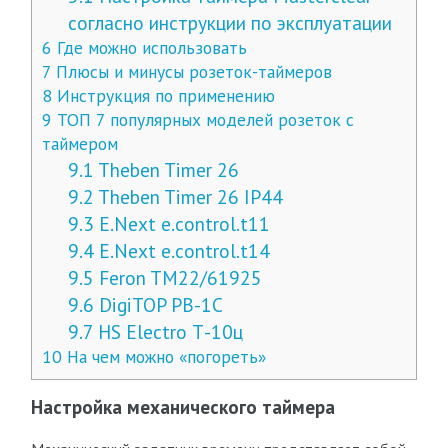
согласно инструкции по эксплуатации
6
Где можно использовать
7
Плюсы и минусы розеток-таймеров
8
Инструкция по применению
9
ТОП 7 популярных моделей розеток с
таймером
9.1
Theben Timer 26
9.2
Theben Timer 26 IP44
9.3
E.Next e.control.t11
9.4
E.Next e.control.t14
9.5
Feron TM22/61925
9.6
DigiTOP PB-1C
9.7
HS Electro Т-10ц
10
На чем можно «погореть»
Настройка механического таймера