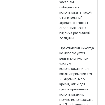
часто вы
собираетесь
использовать такой
отопительный
агрегат, он может
складываться из
кирпича различной
толщины.
Практически никогда
не используется
целый кирпич, при
частом
использовании для
кладки применяется
½ кирпича, в то
время, как и для
кратковременного
использования,
можно использовать
и 1/3 и ¼ кирпича.