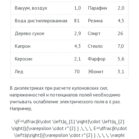
Вакуум, воздух
1,0
Парафин
2,0
Вода дистиллированная
81
Резина
4,5
Дерево сухое
2,9
Спирт
26
Капрон
4,3
Стекло
7,0
Керосин
2,1
Фарфор
5,6
Лед
70
Эбонит
3,1
В диэлектриках при расчете кулоновских сил,
напряженностей и потенциалов полей необходимо
учитывать ослабление электрического поля в ε раз.
Например,
\(F=\dfrac{k\cdot \left|q_{1} \right|\cdot \left|q_{2}
\right|}{\varepsilon \cdot r^{2} } ,\, \, \, E=\dfrac{k\cdot
\left|q\right|}{\varepsilon \cdot r^{2} } ,\, \, \, \varphi