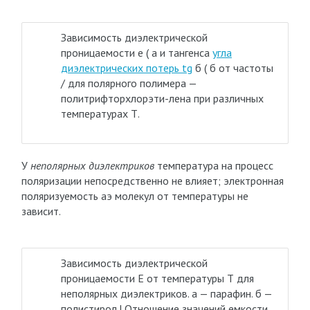
Зависимость диэлектрической
проницаемости е ( а и тангенса
угла
диэлектрических потерь tg
б ( б от частоты
/ для полярного полимера —
политрифторхлорэти-лена при различных
температурах Т.
У
неполярных диэлектриков
температура на процесс
поляризации непосредственно не влияет; электронная
поляризуемость аэ молекул от температуры не
зависит.
Зависимость диэлектрической
проницаемости Е от температуры Т для
неполярных диэлектриков. а — парафин. б —
полистирол.| Отношение значений емкости