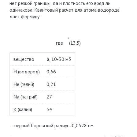
нет резкой границы, да и плотность его вряд ли
одинакова. Квантовый расчет для атома водорода
дает формулу
,
где (13.5)
вещество
b
, ּ10-30 м3
H (водород)
0,66
Hе (гелий)
0,21
Na (натрий)
27
K (калий)
34
— первый боровский радиус- 0,0528 нм.