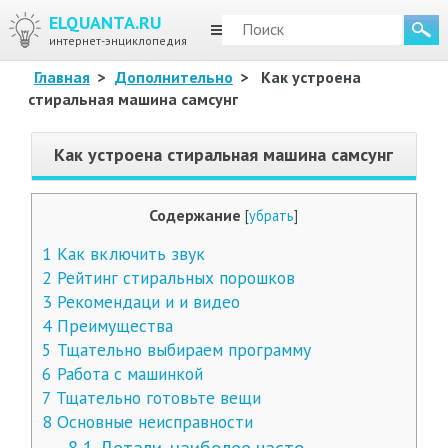
ELQUANTA.RU
МЕНЮ
интернет-энциклопедия
Главная
>
Дополнительно
>
Как устроена
стиральная машина самсунг
Как устроена стиральная машина самсунг
Содержание
[
убрать
]
1
Как включить звук
2
Рейтинг стиральных порошков
3
Рекомендаци и и видео
4
Преимущества
5
Тщательно выбираем программу
6
Работа с машинкой
7
Тщательно готовьте вещи
8
Основные неисправности
8.1
Детали, наиболее часто