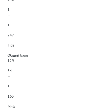
1
–
+
247
Tide
Общий балл
129
34
–
+
163
Миф