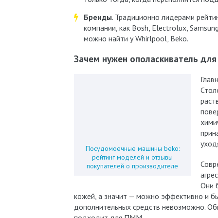
Бренды
. Традиционно лидерами рейти
компании, как Bosh, Electrolux, Samsun
можно найти у Whirlpool, Beko.
Зачем нужен ополаскиватель дл
Глав
Стол
раст
пове
хими
прин
уход
Посудомоечные машины beko:
рейтинг моделей и отзывы
Совр
покупателей о производителе
агре
Они 
кожей, а значит — можно эффективно и бы
дополнительных средств невозможно. Обы
подходит для ПММ.