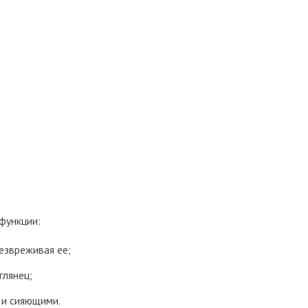
функции:
езвреживая ее;
глянец;
 и сияющими.