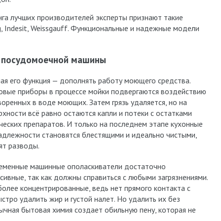
нга лучших производителей эксперты признают такие
g, Indesit, Weissgauff. Функциональные и надежные модели
я посудомоечной машины
ная его функция — дополнять работу моющего средства.
овые приборы в процессе мойки подвергаются воздействию
воренных в воде моющих. Затем грязь удаляется, но на
рхности всё равно остаются капли и потеки с остатками
ческих препаратов. И только на последнем этапе кухонные
адлежности становятся блестящими и идеально чистыми,
ят разводы.
еменные машинные ополаскиватели достаточно
ссивные, так как должны справиться с любыми загрязнениями.
более концентрированные, ведь нет прямого контакта с
стро удалить жир и густой налет. Но удалить их без
чная бытовая химия создает обильную пену, которая не