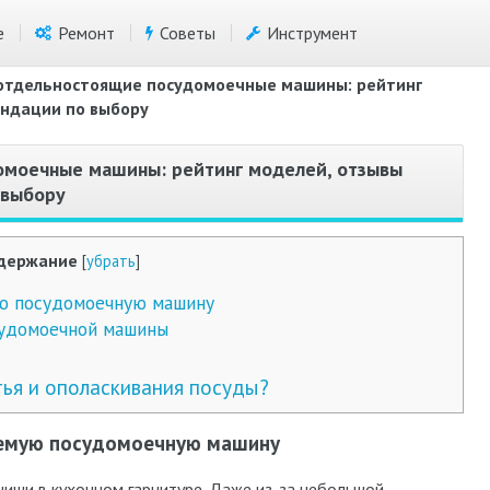
е
Ремонт
Советы
Инструмент
отдельностоящие посудомоечные машины: рейтинг
ендации по выбору
омоечные машины: рейтинг моделей, отзывы
 выбору
держание
[
убрать
]
ю посудомоечную машину
судомоечной машины
ья и ополаскивания посуды?
аемую посудомоечную машину
ниши в кухонном гарнитуре. Даже из-за небольшой