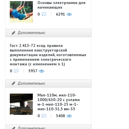
Основы электроники для
начинающих
0
6291
Дополнительно
Гост 2.413-72 ескд. правила
выполнения конструкторской
документации изделий, изготовляемых
с применением электрического
монтажа (с изменением n 1)
0
5937
Дополнительно
Мкп-110м; мкп-110-
1000/630-20 с узлами
м-1-мкп-110-25 м-1-
мкп-110-31,5 вм-35
0
5408
Дополнительно