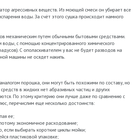
атор агрессивных веществ. Из моющей смеси он убирает все
испарения воды. За счёт этого сушка происходит намного
ков механическим путем обычными бытовыми средствами.
м воды, с помощью концентрированного химического
радусов). С ополаскивателем у вас не будет разводов на
чной машины не осядет накипь.
аналогом порошка, они могут быть похожими по составу, но
средств в жидких нет абразивных частиц и других
ются. По этому критерию они лучше даже по сравнению с
люс, перечислим еще несколько достоинств:
пая ее;
 потому экономичное расходование;
, если выбирать короткие циклы мойки;
йся пластиковой упаковке;