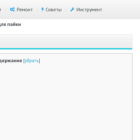
е
Ремонт
Советы
Инструмент
для пайки
держание
[
убрать
]