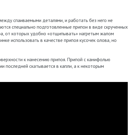
ежду спаиваемыми деталями, и работать без него не
даются специально подготовленные припои в виде скрученных
ра, от которых удобно «отщипывать» нагретым жалом
инке использовать в качестве припоя кусочек олова, но
оверхности к нанесению припоя. Припой с канифолью
ии последней скатывается в капли, а к некоторым