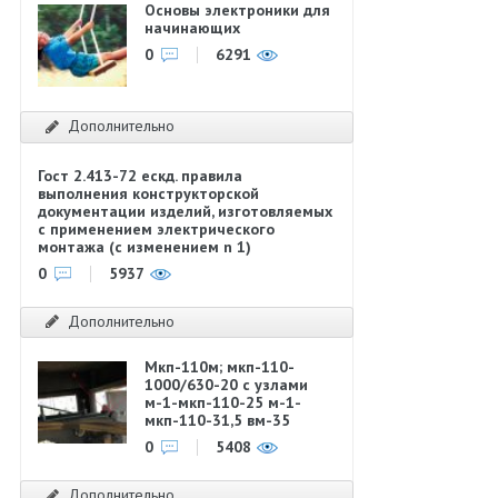
Основы электроники для
начинающих
0
6291
Дополнительно
Гост 2.413-72 ескд. правила
выполнения конструкторской
документации изделий, изготовляемых
с применением электрического
монтажа (с изменением n 1)
0
5937
Дополнительно
Мкп-110м; мкп-110-
1000/630-20 с узлами
м-1-мкп-110-25 м-1-
мкп-110-31,5 вм-35
0
5408
Дополнительно