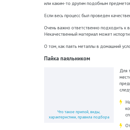
или каким-то другим подобным предметом
Если весь процесс был проведен качестве
Очень важно ответственно подходить к вы
Некачественный материал может испортит
О том, как паять металлы в домашний усл
Пайка паяльником
Для 
мест
пред
след
На
ко
Что такое припой, виды,
сп
характеристики, правила подбора
От