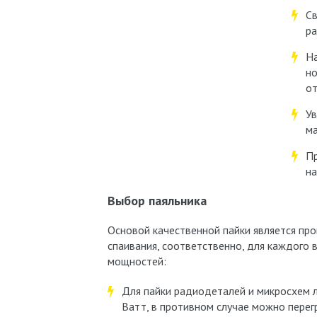
Св
ра
На
но
от
Ув
ма
Пр
на
Выбор паяльника
Основой качественной пайки является пр
спаивания, соответственно, для каждого 
мощностей:
Для пайки радиодеталей и микросхем л
Ватт, в противном случае можно перегр