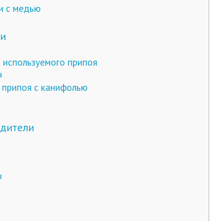
и с медью
ти
 используемого припоя
а
 припоя с канифолью
одители
в