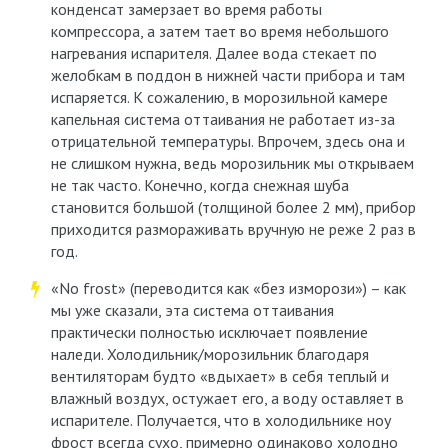
конденсат замерзает во время работы
компрессора, а затем тает во время небольшого
нагревания испарителя. Далее вода стекает по
желобкам в поддон в нижней части прибора и там
испаряется. К сожалению, в морозильной камере
капельная система оттаивания не работает из-за
отрицательной температуры. Впрочем, здесь она и
не слишком нужна, ведь морозильник мы открываем
не так часто. Конечно, когда снежная шуба
становится большой (толщиной более 2 мм), прибор
приходится размораживать вручную не реже 2 раз в
год.
«No frost» (переводится как «без изморози») – как
мы уже сказали, эта система оттаивания
практически полностью исключает появление
наледи. Холодильник/морозильник благодаря
вентиляторам будто «вдыхает» в себя теплый и
влажный воздух, остужает его, а воду оставляет в
испарителе. Получается, что в холодильнике ноу
фрост всегда сухо, примерно одинаково холодно