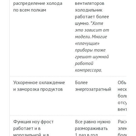
распределение холода
вентиляторов
по всем полкам
холодильник
работает более
шумно.
*Хотя
это зависит от
модели. Многие
«плачущие»
приборы тоже
грешат шумной
работой
компрессора.
Ускоренное охлаждение
Более
Объем к
и заморозка продуктов
энергозатратный
несколь
больше 
отсутст
вентиля
Функция ноу фрост
Все равно нужно
Расход
работает и в
размораживать
электро
морозильной, и в
1 раз в год
более