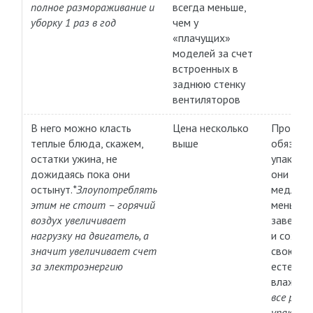
полное размораживание и
всегда меньше,
уборку 1 раз в год
чем у
«плачущих»
моделей за счет
встроенных в
заднюю стенку
вентиляторов
В него можно класть
Цена несколько
Продукт
теплые блюда, скажем,
выше
обязате
остатки ужина, не
упаковы
дожидаясь пока они
они гор
остынут.
*Злоупотреблять
медленн
этим не стоит – горячий
меньше
воздух увеличивает
заветри
нагрузку на двигатель, а
и сохра
значит увеличивает счет
свою
за электроэнергию
естеств
влажнос
все равн
упаковка